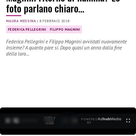
foto parlano chiaro…
MAURA MESSINA
|
8 FEBBRAIO 2018
FEDERICA PELLEGRINI
FILIPPO MAGNINI
Federica Pellegrini e Filippo Magnini avvistati nuovamente
insieme? A quanto pare si. Dopo quasi un anno dalla fine
della loro…
0:30 /
Ad
hub
Media
POWERED
1
/
2
3:35
BY