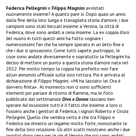
Federica Pellegrini
e
Filippo Magnini
avvistati
nuovamente insieme? A quanto pare si. Dopo quasi un anno
dalla fine della loro lunga e travagliata storia d’amore, i due
campioni sono stati beccati insieme a Verona, la città di
Federica, dove sono andati a cena insieme. La ex coppia d’oro
del nuoto in tutti questi anni ha fatto sognare i
numerosissimi fan che ha sempre sperato in un lieto fine e
che i due si sposassero. Come tutti sapete, purtroppo, le
cose sono andate diversamente e sopratutto la Pellegrini ha
deciso di mettere un punto a questa storia d’amore nata nel
2012. Per molto tempo la coppia ha preferito non fare
alcun annuncio ufficiale sulla loro rottura. Poi è arrivata al
dichiarazione di Filippo Magnini: «Mi ha lasciato lei. Ora è
davvero finita».
Al momento non ci sono sufficienti
elementi per parlare di ritorno di fiamma, ma le foto
pubblicate dal settimanale
Diva e Donna
lasciano ben
sperare. Ad incuriosire tutti è il fatto che insieme a loro ci
fossero anche i genitori di Federica, i signori Roberto e Cinzia
Pellegrini. Quello che sembra certo è che tra Filippo e
Federica sia rimasto un legame molto forte, nonostante la
fine della loro relazione.
Gli altri scatti mostrano anche i due
sportivi dopo cena per le vie di Verona che poi sono andati