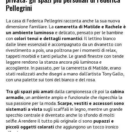
Pellegrini
La casa di Federica Pellegrini racconta anche la sua nuova
dimensione familiare. La
cameretta di Matilde e Rachele è
un ambiente luminoso
e delicato, pensato per le bambine
con
colori tenui e dettagli romantici
. Il lettino bianco
dalle linee essenziali è accompagnato da un divanetto con
rivestimento a pois, una poltrona per i momenti di relax,
tappeti morbidi e tanti peluche. Le grandi finestre con tende
leggere rendono la stanza ancora più luminosa e
accogliente. In passato, per la cameretta di Matilde, erano
stati realizzati anche disegni a mano dall’artista Tony Gallo,
con una palette sui toni del bianco e del rosa.
Tra gli spazi più amati
dalla campionessa c’è poi la
cabina
armadio
, un ambiente ampio e funzionale che rispecchia la
sua passione per la moda.
Scarpe, vestiti e accessori sono
sistemati a vista
sugli scaffali in legno, mentre un grande
specchio centrale è diventato anche lo sfondo di molti
selfie. A rendere il tutto più originale ci sono
pupazzi e
piccoli oggetti colorati
che aggiungono un tocco ironico