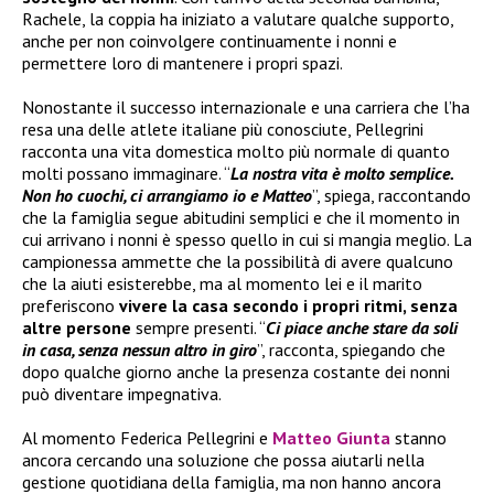
Rachele, la coppia ha iniziato a valutare qualche supporto,
anche per non coinvolgere continuamente i nonni e
permettere loro di mantenere i propri spazi.
Nonostante il successo internazionale e una carriera che l’ha
resa una delle atlete italiane più conosciute, Pellegrini
racconta una vita domestica molto più normale di quanto
molti possano immaginare. “
La nostra vita è molto semplice.
Non ho cuochi, ci arrangiamo io e Matteo
”, spiega, raccontando
che la famiglia segue abitudini semplici e che il momento in
cui arrivano i nonni è spesso quello in cui si mangia meglio. La
campionessa ammette che la possibilità di avere qualcuno
che la aiuti esisterebbe, ma al momento lei e il marito
preferiscono
vivere la casa secondo i propri ritmi, senza
altre persone
sempre presenti. “
Ci piace anche stare da soli
in casa, senza nessun altro in giro
”, racconta, spiegando che
dopo qualche giorno anche la presenza costante dei nonni
può diventare impegnativa.
Al momento Federica Pellegrini e
Matteo Giunta
stanno
ancora cercando una soluzione che possa aiutarli nella
gestione quotidiana della famiglia, ma non hanno ancora