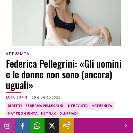
ATTUALITÀ
Federica Pellegrini: «Gli uomini
e le donne non sono (ancora)
uguali»
LUCA BURINI
|
19 GIUGNO 2026
DIRITTI
FEDERICA PELLEGRINI
INTERVISTA
MATERNITÀ
MATTEO GIUNTA
NETFLIX
OLIMPIADI
A poco più di due mesi dalla nascita della secondogenita
Rachele, la leggenda del nuoto si confessa in un’intervista