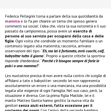
Federica Pellegrini torna a parlare della sua quotidianità da
mamma
e lo fa per chiarire un tema che spesso genera
commenti sui social: l’idea che, vista la sua notorietà e il suo
passato da campionessa, possa avere un
esercito di
persone al suo servizio per occuparsi della casa e delle
figlie
. Ogni volta che condivide un momento familiare o un
contenuto legato alla maternità, racconta, arrivano
osservazioni del tipo: “
Eh, ma lei è fortunata, avrà cuochi, colf,
babysitter tutto il giorno
”. Proprio a queste critiche la sportiva
risponde chiedendosi: “
Perché c’è bisogno sempre di farle le
pulci a una mamma?
”.
L’ex nuotatrice precisa di non avere nulla contro chi sceglie di
affidarsi a tate o babysitter: secondo lei non rappresenta
assolutamente un errore o una mancanza, ma una possibilità
legata alle esigenze di ogni famiglia. Nel suo caso, però, la
situazione è diversa. Con la prima figlia Matilde, lei e il
marito Matteo Giunta hanno gestito la nuova vita da
genitori
senza aiuti esterni, fatta eccezione per il
sostegno dei nonni
. Con l’arrivo della seconda bambina,