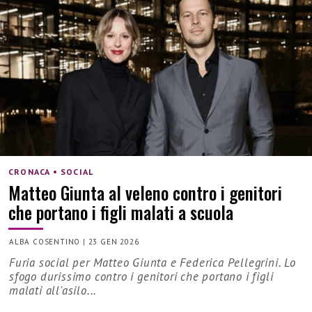
CRONACA • SOCIAL
Matteo Giunta al veleno contro i genitori
che portano i figli malati a scuola
ALBA COSENTINO
|
23 GEN 2026
Furia social per Matteo Giunta e Federica Pellegrini. Lo
sfogo durissimo contro i genitori che portano i figli
malati all'asilo...