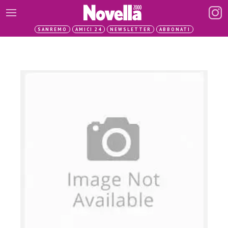
SANREMO
AMICI 24
NEWSLETTER
ABBONATI