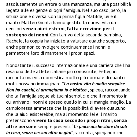
assolutamente un errore o una mancanza, ma una possibilità
legata alle esigenze di ogni famiglia. Nel suo caso, però, la
situazione è diversa. Con la prima figlia Matilde, lei e il
marito Matteo Giunta hanno gestito la nuova vita da
genitori
senza aiuti esterni, fatta eccezione per il
sostegno dei nonni
. Con l’arrivo della seconda bambina,
Rachele, la coppia ha iniziato a valutare qualche supporto,
anche per non coinvolgere continuamente i nonni e
permettere loro di mantenere i propri spazi.
Nonostante il successo internazionale e una carriera che l’ha
resa una delle atlete italiane più conosciute, Pellegrini
racconta una vita domestica molto più normale di quanto
molti possano immaginare. “
La nostra vita è molto semplice.
Non ho cuochi, ci arrangiamo io e Matteo
”, spiega, raccontando
che la famiglia segue abitudini semplici e che il momento in
cui arrivano i nonni è spesso quello in cui si mangia meglio. La
campionessa ammette che la possibilità di avere qualcuno
che la aiuti esisterebbe, ma al momento lei e il marito
preferiscono
vivere la casa secondo i propri ritmi, senza
altre persone
sempre presenti. “
Ci piace anche stare da soli
in casa, senza nessun altro in giro
”, racconta, spiegando che