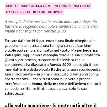
DIRITTI
FEDERICA PELLEGRINI
INTERVISTA
MATERNITÀ
MATTEO GIUNTA
NETFLIX
OLIMPIADI
A poco più di due mesi dalla nascita della secondogenita
Rachele, la leggenda del nuoto si confessa in un’intervista
intima e senza filtri con Novella 2000.
Passare dai blocchi di partenza di una finale olimpica alla
gestione millimetrica di una famiglia con due bambine
piccole può sembrare un salto nel vuoto. Ma per
Federica
Pellegrini
, oggi, la vera medaglia d’oro è la sua quotidianità.
Questo, perlomeno, traspare dall’intervista che la
campionessa ha rilasciato a
Novella 2000
a poco più di due
mesi dall’arrivo della piccola
Rachele
, la sua secondogenita.
Una chiacchierata – la prima in assoluto di Pellegrini con la
nostra testata – che si trasforma in un vero e proprio
manifesto della
donna
, della
madre
e dell’
atleta
che tutti
conosciamo. Niente filtri, nessuna posa: solo la sua
schiettezza.
«Un salto quantico»: la maternità oltre il