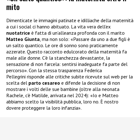
mito
Dimenticate le immagini patinate e idilliache della maternità
a cui i social ci hanno abituato. La vita vera dell’ex
nuotatrice
è fatta di un’alleanza profonda con il marito
Matteo Giunta
, ma non solo: «Passare da uno a due figli è
un salto quantico. Le ore di sonno sono praticamente
azzerate. Questo racconto edulcorato della maternità fa
male alle donne. C’è la stanchezza devastante, la
sensazione di non farcela: sentirsi inadeguate fa parte del
percorso». Con la stessa trasparenza Federica
Pellegrini risponde alle critiche subite ricevute sul web per la
scelta del
parto cesareo
e difende la decisione di non
mostrare i volti delle sue bambine (oltre alla neonata
Rachele, c’è Matilde, arrivata nel 2024): «Io e Matteo
abbiamo scelto la visibilità pubblica, loro no. È nostro
dovere proteggere la loro infanzia».