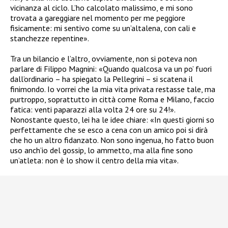
vicinanza al ciclo. L’ho calcolato malissimo, e mi sono
trovata a gareggiare nel momento per me peggiore
fisicamente: mi sentivo come su un’altalena, con cali e
stanchezze repentine».
Tra un bilancio e l’altro, ovviamente, non si poteva non
parlare di Filippo Magnini: «Quando qualcosa va un po’ fuori
dall’ordinario – ha spiegato la Pellegrini – si scatena il
finimondo. Io vorrei che la mia vita privata restasse tale, ma
purtroppo, soprattutto in città come Roma e Milano, faccio
fatica: venti paparazzi alla volta 24 ore su 24!».
Nonostante questo, lei ha le idee chiare: «In questi giorni so
perfettamente che se esco a cena con un amico poi si dirà
che ho un altro fidanzato. Non sono ingenua, ho fatto buon
uso anch’io del gossip, lo ammetto, ma alla fine sono
un’atleta: non è lo show il centro della mia vita».