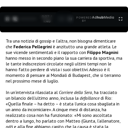
0:28 /
Ad
hub
Media
POWERED
1
/
2
1:40
BY
Tra una notizia di gossip e l’altra, non bisogna dimenticare
che
Federica Pellegrini
è anzitutto una grande atleta. Le
sue vicende sentimentali e il rapporto con
Filippo Magnini
hanno messo in secondo piano la sua carriera da sportiva, ma
le tante indiscrezioni circolate negli ultimi tempi non le
hanno fatto perdere di vista i suoi obiettivi. Adesso è il
momento di pensare ai Mondiali di Budapest, che si terranno
nel prossimo mese di luglio.
In un’intervista rilasciata al
Corriere della Sera
, ha tracciato
un bilancio dell’ultimo anno, inclusa la
defaillance
di Rio:
«Quella finale – ha detto – è stata l’unica cosa sbagliata in
un anno da incorniciare». A cinque mesi di distanza, ha
realizzato cosa non ha funzionato: «Mi sono ascoltata
dentro a lungo, ho parlato con Matteo (Giunta, l’allenatore,
ndr
) e alla fine abbiamo capito che la causa è stata la