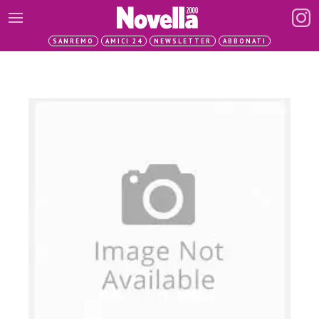
SANREMO
AMICI 24
NEWSLETTER
ABBONATI