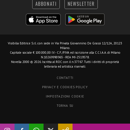
ABBONATI
NEWSLETTER
Visibilia Editrice S.r.l.
con sede in Via Privata Giovannino De Grassi 12/12A, 20123
Milano.
Capitale sociale € 100.000,00 I.V. - C.F./P.IVA ed iscrizione alla C.C.I.A.A. di Milano
N.10269990965 - REA MI-2519578.
Novella 2000 © 2026. Iscritta al ROC con il n.37767. Tutti i diritti di proprietà
letteraria ed artistica riservati.
CONTATTI
PRIVACY E COOKIES POLICY
IMPOSTAZIONI COOKIE
TORNA SU