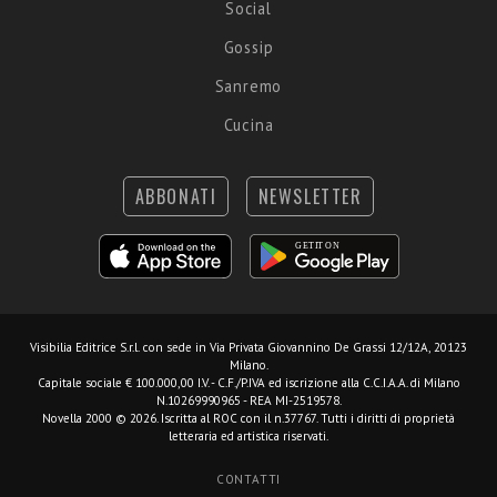
Social
Gossip
Sanremo
Cucina
ABBONATI
NEWSLETTER
Visibilia Editrice S.r.l.
con sede in Via Privata Giovannino De Grassi 12/12A, 20123
Milano.
Capitale sociale € 100.000,00 I.V. - C.F./P.IVA ed iscrizione alla C.C.I.A.A. di Milano
N.10269990965 - REA MI-2519578.
Novella 2000 © 2026. Iscritta al ROC con il n.37767. Tutti i diritti di proprietà
letteraria ed artistica riservati.
CONTATTI