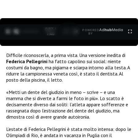
0:27 /
Ad
hub
Media
POWERED
1
/
2
1:40
BY
Difficile riconoscerla, a prima vista. Una versione inedita di
Federica Pellegrini
ha fatto capolino sui social: niente
costumi da bagno, ma pigiama e sciarpa intorno alla testa. A
ridurre la campionessa veneta così, è stato il dentista. Al
posto della piscina, il letto.
«Metti un dente del giudizio in meno – scrive – e una
mamma che si diverte a farmi le foto in più». Lo scatto è
decisamente diverso dai soliti: l’atleta appare sofferenze e
rassegnata dopo l’estrazione del dente del giudizio, ma
dimostra così di avere grande autoironia.
L’estate di Federica Pellegrini è stata molto intensa: dopo le
Olimpiadi di Rio, è andata in vacanza in Puglia con il