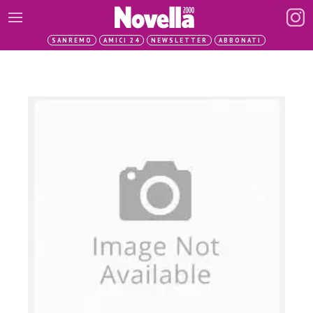
SANREMO
AMICI 24
NEWSLETTER
ABBONATI