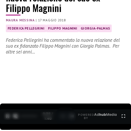
Filippo Magnini
MAURA MESSINA
|
17 MAGGIO 2018
FEDERICA PELLEGRINI
FILIPPO MAGNINI
GIORGIA-PALMAS
Federica Pellegrini ha commentato la nuova relazione del
suo ex fidanzato Filippo Magnini con Giorgia Palmas. Per
oltre sei anni…
0:30 /
Ad
hub
Media
POWERED
1
/
2
1:40
BY