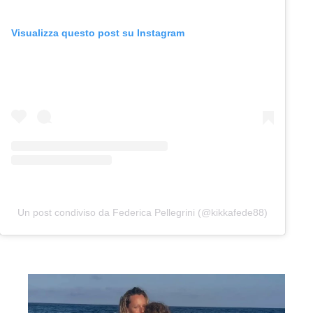
Visualizza questo post su Instagram
Un post condiviso da Federica Pellegrini (@kikkafede88)