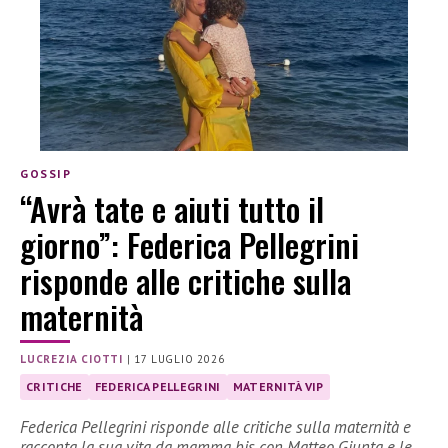
GOSSIP
“Avrà tate e aiuti tutto il
giorno”: Federica Pellegrini
risponde alle critiche sulla
maternità
LUCREZIA CIOTTI
|
17 LUGLIO 2026
CRITICHE
FEDERICA PELLEGRINI
MATERNITÀ VIP
Federica Pellegrini risponde alle critiche sulla maternità e
racconta la sua vita da mamma bis con Matteo Giunta e le