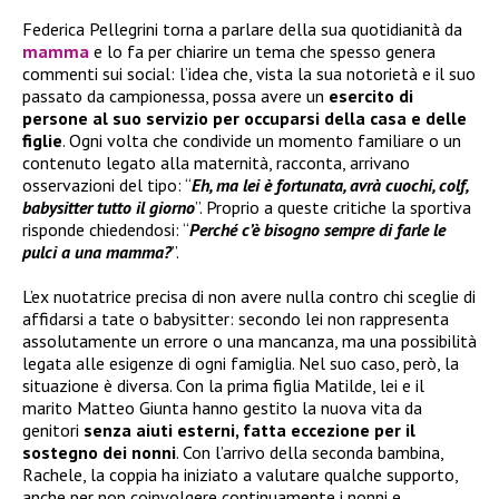
Federica Pellegrini torna a parlare della sua quotidianità da
mamma
e lo fa per chiarire un tema che spesso genera
commenti sui social: l’idea che, vista la sua notorietà e il suo
passato da campionessa, possa avere un
esercito di
persone al suo servizio per occuparsi della casa e delle
figlie
. Ogni volta che condivide un momento familiare o un
contenuto legato alla maternità, racconta, arrivano
osservazioni del tipo: “
Eh, ma lei è fortunata, avrà cuochi, colf,
babysitter tutto il giorno
”. Proprio a queste critiche la sportiva
risponde chiedendosi: “
Perché c’è bisogno sempre di farle le
pulci a una mamma?
”.
L’ex nuotatrice precisa di non avere nulla contro chi sceglie di
affidarsi a tate o babysitter: secondo lei non rappresenta
assolutamente un errore o una mancanza, ma una possibilità
legata alle esigenze di ogni famiglia. Nel suo caso, però, la
situazione è diversa. Con la prima figlia Matilde, lei e il
marito Matteo Giunta hanno gestito la nuova vita da
genitori
senza aiuti esterni, fatta eccezione per il
sostegno dei nonni
. Con l’arrivo della seconda bambina,
Rachele, la coppia ha iniziato a valutare qualche supporto,
anche per non coinvolgere continuamente i nonni e