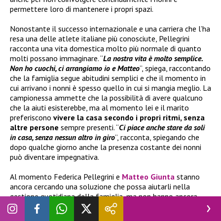
permettere loro di mantenere i propri spazi.
Nonostante il successo internazionale e una carriera che l’ha
resa una delle atlete italiane più conosciute, Pellegrini
racconta una vita domestica molto più normale di quanto
molti possano immaginare. “
La nostra vita è molto semplice.
Non ho cuochi, ci arrangiamo io e Matteo
”, spiega, raccontando
che la famiglia segue abitudini semplici e che il momento in
cui arrivano i nonni è spesso quello in cui si mangia meglio. La
campionessa ammette che la possibilità di avere qualcuno
che la aiuti esisterebbe, ma al momento lei e il marito
preferiscono
vivere la casa secondo i propri ritmi, senza
altre persone
sempre presenti. “
Ci piace anche stare da soli
in casa, senza nessun altro in giro
”, racconta, spiegando che
dopo qualche giorno anche la presenza costante dei nonni
può diventare impegnativa.
Al momento Federica Pellegrini e
Matteo Giunta
stanno
ancora cercando una soluzione che possa aiutarli nella
gestione quotidiana della famiglia, ma non hanno ancora
individuato la persona adatta alle loro esigenze. La coppia
non esclude di poter ricorrere in futuro a un supporto più