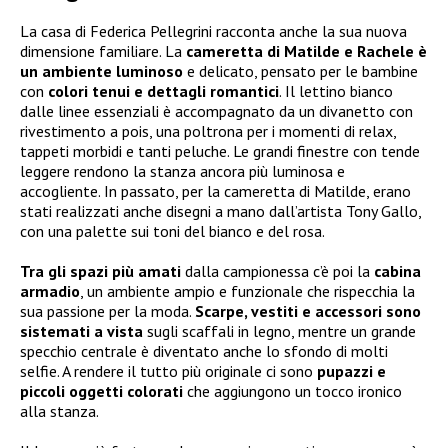
La casa di Federica Pellegrini racconta anche la sua nuova
dimensione familiare. La
cameretta di Matilde e Rachele è
un ambiente luminoso
e delicato, pensato per le bambine
con
colori tenui e dettagli romantici
. Il lettino bianco
dalle linee essenziali è accompagnato da un divanetto con
rivestimento a pois, una poltrona per i momenti di relax,
tappeti morbidi e tanti peluche. Le grandi finestre con tende
leggere rendono la stanza ancora più luminosa e
accogliente. In passato, per la cameretta di Matilde, erano
stati realizzati anche disegni a mano dall’artista Tony Gallo,
con una palette sui toni del bianco e del rosa.
Tra gli spazi più amati
dalla campionessa c’è poi la
cabina
armadio
, un ambiente ampio e funzionale che rispecchia la
sua passione per la moda.
Scarpe, vestiti e accessori sono
sistemati a vista
sugli scaffali in legno, mentre un grande
specchio centrale è diventato anche lo sfondo di molti
selfie. A rendere il tutto più originale ci sono
pupazzi e
piccoli oggetti colorati
che aggiungono un tocco ironico
alla stanza.