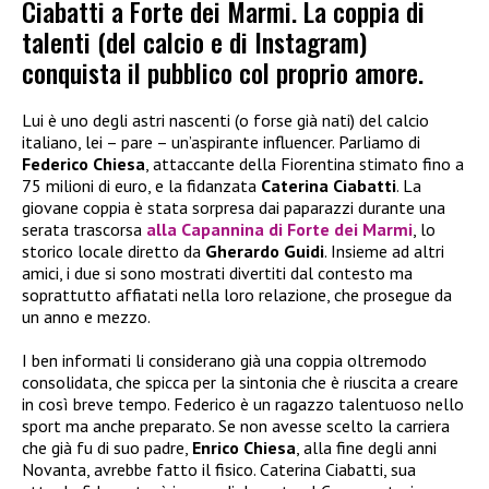
Ciabatti a Forte dei Marmi. La coppia di
talenti (del calcio e di Instagram)
conquista il pubblico col proprio amore.
Lui è uno degli astri nascenti (o forse già nati) del calcio
italiano, lei – pare – un’aspirante influencer. Parliamo di
Federico Chiesa
, attaccante della Fiorentina stimato fino a
75 milioni di euro, e la fidanzata
Caterina Ciabatti
. La
giovane coppia è stata sorpresa dai paparazzi durante una
serata trascorsa
alla Capannina di Forte dei Marmi
, lo
storico locale diretto da
Gherardo Guidi
. Insieme ad altri
amici, i due si sono mostrati divertiti dal contesto ma
soprattutto affiatati nella loro relazione, che prosegue da
un anno e mezzo.
I ben informati li considerano già una coppia oltremodo
consolidata, che spicca per la sintonia che è riuscita a creare
in così breve tempo. Federico è un ragazzo talentuoso nello
sport ma anche preparato. Se non avesse scelto la carriera
che già fu di suo padre,
Enrico Chiesa
, alla fine degli anni
Novanta, avrebbe fatto il fisico. Caterina Ciabatti, sua