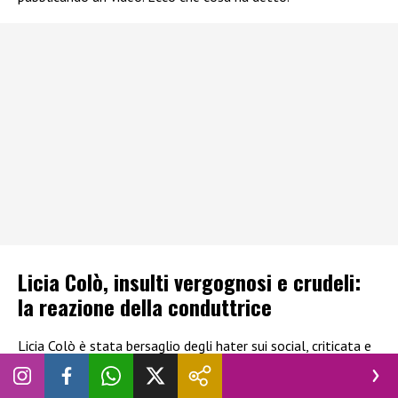
Licia Colò, insulti vergognosi e crudeli:
la reazione della conduttrice
Licia Colò è stata bersaglio degli hater sui social, criticata e
insultata in particolare per la sua età. La nota conduttrice
ha deciso di non rimanere in silenzio e ha pubblicato un video