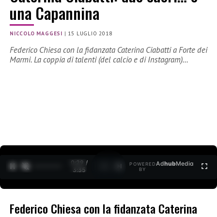
una Capannina
NICCOLO MAGGESI
|
15 LUGLIO 2018
Federico Chiesa con la fidanzata Caterina Ciabatti a Forte dei
Marmi. La coppia di talenti (del calcio e di Instagram)…
0:30 /
Ad
hub
Media
POWERED
1
/
2
3:35
BY
Federico Chiesa con la fidanzata Caterina