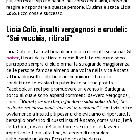
più, con molti vip che hanno, nel corso degli anni, deciso di
reagire e rispondere a queste persone. L’ultima è stata
Licia
Colò
. Ecco cosa è successo.
Licia Colò, insulti vergognosi e crudeli:
“Sei vecchia, ritirati”
Licia Colò è stata vittima di un’ondata di insulti sui social. Gli
hater
, i leoni da tastiera o come li volete chiamare sono
purtroppo sempre di più e ormai la stragrande maggioranza
delle persone famose almeno una volta nella vita è stata
vittima di insulti, critiche e anche minacce. La nota
conduttrice televisiva ha pubblicato sul suo profilo
Facebook un reel per promuovere un evento in Sardegna,
sotto al quale sono apparsi commenti davvero vergognosi,
come: “
Ritirati, sei vecchia, ti fai dare i soldi dallo Stato
“, “Sei
rovinata, sei messa malissimo, vai in pensione.”
E così via, oltre
ovviamente a insulti più pesanti che evitiamo di riportare. Il
bersaglio preferito di questi insulti è stato, come visto, l’età
della Colò, ovvero 64 anni. Come se ciò fosse davvero
importante. Licia, alla fine, ha deciso di rispondere
pubblicando un video. Ecco che cosa ha detto.