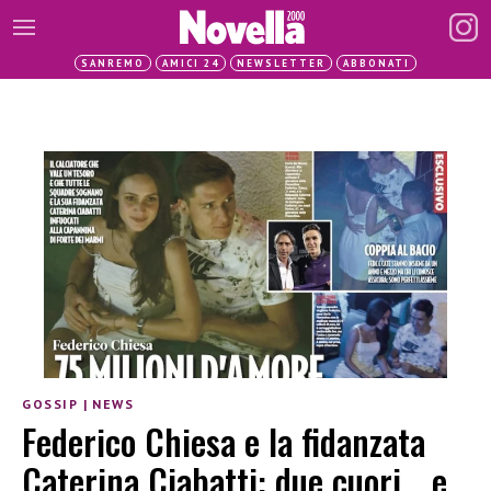
SANREMO
AMICI 24
NEWSLETTER
ABBONATI
GOSSIP
|
NEWS
Federico Chiesa e la fidanzata
Caterina Ciabatti: due cuori… e