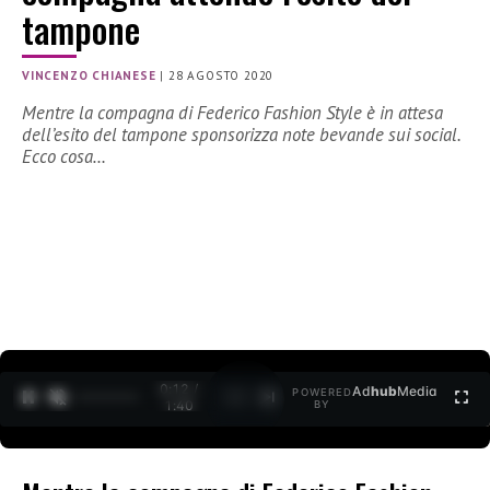
tampone
VINCENZO CHIANESE
|
28 AGOSTO 2020
Mentre la compagna di Federico Fashion Style è in attesa
dell’esito del tampone sponsorizza note bevande sui social.
Ecco cosa…
0:12 /
Ad
hub
Media
POWERED
1
/
2
1:40
BY