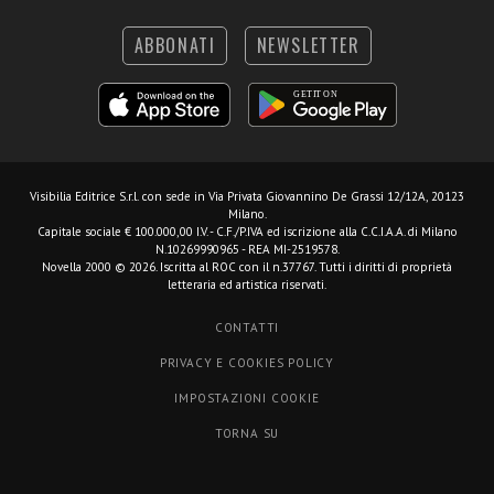
ABBONATI
NEWSLETTER
Visibilia Editrice S.r.l.
con sede in Via Privata Giovannino De Grassi 12/12A, 20123
Milano.
Capitale sociale € 100.000,00 I.V. - C.F./P.IVA ed iscrizione alla C.C.I.A.A. di Milano
N.10269990965 - REA MI-2519578.
Novella 2000 © 2026. Iscritta al ROC con il n.37767. Tutti i diritti di proprietà
letteraria ed artistica riservati.
CONTATTI
PRIVACY E COOKIES POLICY
IMPOSTAZIONI COOKIE
TORNA SU