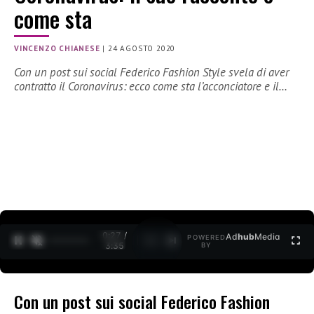
come sta
VINCENZO CHIANESE
|
24 AGOSTO 2020
Con un post sui social Federico Fashion Style svela di aver
contratto il Coronavirus: ecco come sta l’acconciatore e il…
0:27 /
Ad
hub
Media
POWERED
1
/
2
3:35
BY
Con un post sui social Federico Fashion