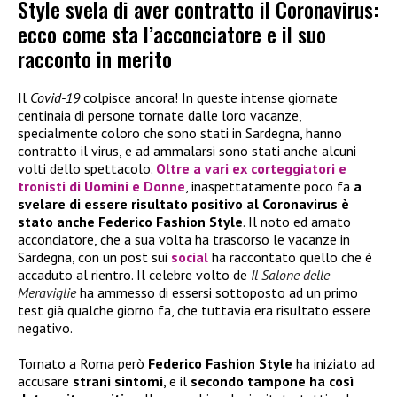
Style svela di aver contratto il Coronavirus:
ecco come sta l’acconciatore e il suo
racconto in merito
Il
Covid-19
colpisce ancora! In queste intense giornate
centinaia di persone tornate dalle loro vacanze,
specialmente coloro che sono stati in Sardegna, hanno
contratto il virus, e ad ammalarsi sono stati anche alcuni
volti dello spettacolo.
Oltre a vari ex corteggiatori e
tronisti di
Uomini e Donne
, inaspettatamente poco fa
a
svelare di essere risultato positivo al Coronavirus è
stato anche Federico Fashion Style
. Il noto ed amato
acconciatore, che a sua volta ha trascorso le vacanze in
Sardegna, con un post sui
social
ha raccontato quello che è
accaduto al rientro. Il celebre volto de
Il Salone delle
Meraviglie
ha ammesso di essersi sottoposto ad un primo
test già qualche giorno fa, che tuttavia era risultato essere
negativo.
Tornato a Roma però
Federico Fashion Style
ha iniziato ad
accusare
strani sintomi
, e il
secondo tampone ha così