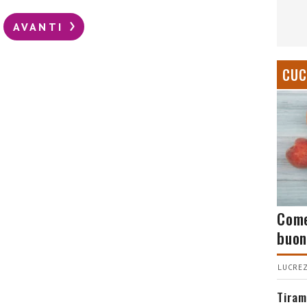
AVANTI
CUC
Come
buon
LUCREZ
Tiram