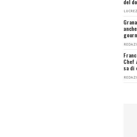
del d
LUCREZ
Grana
anche
gour
REDAZI
Franc
Chef 
sa di
REDAZI