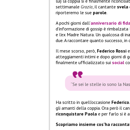
lui) la coppia si è finalmente riconcilia
settimanale
Grazia
, il cantante
svela
riporteremo le sue
parole
.
A pochi giorni dall’
anniversario di f
d’informazione di gossip è rimbalzata 
e l’ex Madre Natura. Un qualcosa di ina
due. A raccontare quanto successo, in q
Il mese scorso, però,
Federico Rossi
atteggiamenti intimi e dopo giorni di g
finalmente ufficializzato sui
social
co
“Se sei le stelle io sono la Nas
Ha scritto in quell’occasione
Federico
gli amanti della coppia. Ora però il ca
riconquistare Paola
e per farlo si è 
Scopriamo insieme cos’ha raccont