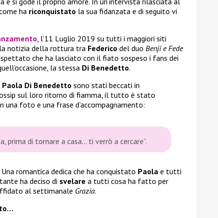
ta e si gode il proprio amore. In un’intervista rilasciata al
come ha
riconquistato
la sua fidanzata e di seguito vi
idanzamento
, l’11 Luglio 2019 su tutti i maggiori siti
la notizia della rottura tra
Federico
del duo
Benji e Fede
spettato che ha lasciato con il fiato sospeso i fans dei
uell’occasione, la stessa
Di Benedetto
.
e
Paola Di Benedetto
sono stati beccati in
ossip sul loro ritorno di fiamma, il tutto è stato
n una foto e una frase d’accompagnamento:
a, prima di tornare a casa… ti verrò a cercare”
.
. Una romantica dedica che ha conquistato
Paola
e tutti
ntante ha deciso di
svelare
a tutti cosa ha fatto per
affidato al settimanale
Grazia
.
ato…