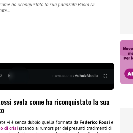
 come ha riconquistato la sua fidanzata Paola Di
erate…
Ad
hub
Media
/
2
POWERED BY
Rossi svela come ha riconquistato la sua
to
state vi è senza dubbio quella formata da
Federico Rossi
e
o di crisi
(stando ai rumors per dei presunti tradimenti di