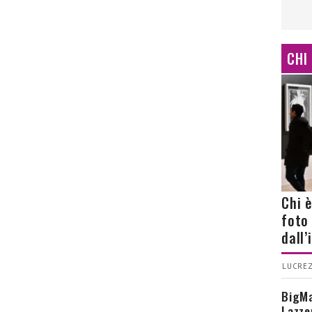
CHI
Chi 
foto
dall
LUCREZ
BigMa
Lazze