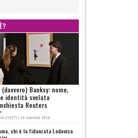
 È?
è (davvero) Banksy: nome,
 e identità svelata
’inchiesta Reuters
IA CIOTTI | 13 GIUGNO 2026
ma, chi è la fidanzata Lodovica
rini