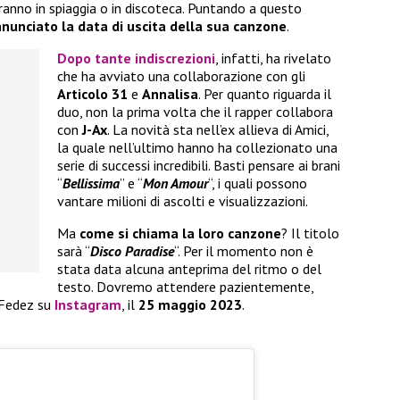
ranno in spiaggia o in discoteca. Puntando a questo
nunciato la data di uscita della sua canzone
.
Dopo tante indiscrezioni
, infatti, ha rivelato
che ha avviato una collaborazione con gli
Articolo 31
e
Annalisa
. Per quanto riguarda il
duo, non la prima volta che il rapper collabora
con
J-Ax
. La novità sta nell’ex allieva di Amici,
la quale nell’ultimo hanno ha collezionato una
serie di successi incredibili. Basti pensare ai brani
“
Bellissima
” e “
Mon Amour
“, i quali possono
vantare milioni di ascolti e visualizzazioni.
Ma
come si chiama la loro canzone
? Il titolo
sarà “
Disco Paradise
“. Per il momento non è
stata data alcuna anteprima del ritmo o del
testo. Dovremo attendere pazientemente,
 Fedez su
Instagram
, il
25 maggio 2023
.