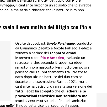
dez
rompe il silenzio sui motivi del litigio con
Pio e
archeggio
, il cantante racconta un episodio che lo avrebbe
o della malattia e chiarisce che le battute in tv non
a.
z svela il vero motivo del litigio con Pio e
Ospite del podcast
Tavolo Parcheggio
, condotto
da Gianmarco Zagato e Nicole Pallado, Fedez è
tornato a parlare del
rapporto ormai
interrotto
con
Pio e Amedeo
, svelando un
retroscena che, secondo il rapper, sarebbe
rimasto finora nascosto. Per molto tempo si è
pensato che l’allontanamento tra i tre fosse
nato dopo alcune battute del duo comico
durante una trasmissione Rai nel 2021, ma il
cantante ha deciso di chiarire la sua versione dei
fatti. Fedez ha spiegato che
gli scherzi e le
provocazioni televisive non sarebbero mai
stati il vero motivo
della fine dell’amicizia:
ega nulla
”. Il nodo della vicenda, secondo il rapper,