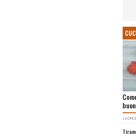
CUC
Come
buon
LUCREZ
Tiram