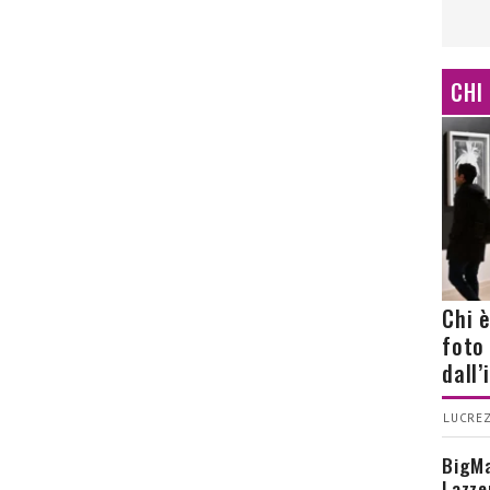
CHI
Chi 
foto
dall
LUCREZ
BigMa
Lazze