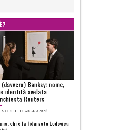
 È?
è (davvero) Banksy: nome,
 e identità svelata
’inchiesta Reuters
IA CIOTTI | 13 GIUGNO 2026
ma, chi è la fidanzata Lodovica
rini