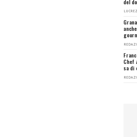
del d
LUCREZ
Grana
anche
gour
REDAZI
Franc
Chef 
sa di
REDAZI