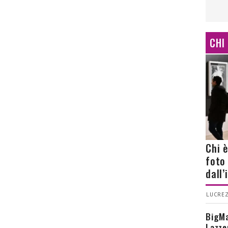
CHI
Chi 
foto
dall
LUCREZ
BigMa
Lazze