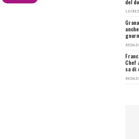
del d
LUCREZ
Grana
anche
gour
REDAZI
Franc
Chef 
sa di
REDAZI