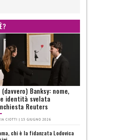
 È?
è (davvero) Banksy: nome,
 e identità svelata
’inchiesta Reuters
IA CIOTTI | 13 GIUGNO 2026
ma, chi è la fidanzata Lodovica
rini