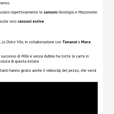
omento.
sciato rispettivamente le
canzoni
Nostalgia
e
Mezzanotte
.
 sulle loro
canzoni estive
.
,
La Dolce Vita
, in collaborazione con
Tananai
e
Mara
l successo di
Mille
e senza dubbio ha tutte le carte in
soluta di questa estate.
tanti hanno girato anche il videoclip del pezzo, che verrà