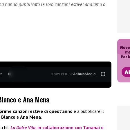
na hanno pubblicato le loro canzoni estive: andiamo a
Ad
hub
Media
/
2
POWERED BY
 Blanco e Ana Mena
 prime canzoni estive di quest’anno
e a pubblicare il
,
Blanco
e
Ana Mena
.
a hit
La Dolce Vita
, in collaborazione con
Tananai
e