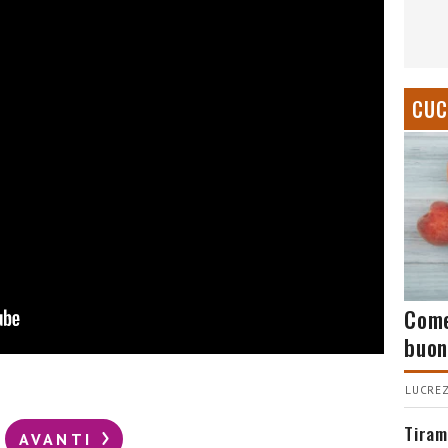
CUC
Come
buon
LUCREZ
Tiram
AVANTI