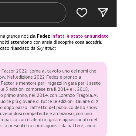
una grande notizia.
Fedez
infatti è stato annunciato
 molti attendono con ansia di scoprire cosa accadrà.
cato rilasciato da
Sky Italia
:
 X Factor 2022: torna al tavolo uno dei nomi che
how. Nell’edizione 2022 Fedez è pronto a
X Factor e mentore per i ragazzi in gara per il sesto
le 5 edizioni comprese tra il 2014 e il 2018,
suo primo anno, nel 2014, con Lorenzo Fragola. Al
iudice più giovane di tutte le edizioni italiane di X
so dopo passo, l’affetto del pubblico dello show
 rivelandosi competente e ambizioso, con uno
 empatico con i talenti in gara e appassionato del
esso presenti tra i protagonisti da battere, anno