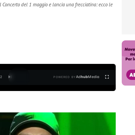
l Concerto del 1 maggio e lancia una frecciatina: ecco le
Ad
hub
Media
/
2
POWERED BY