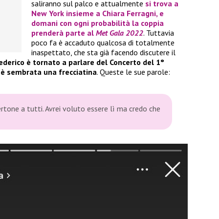
saliranno sul palco e attualmente
si trova a
New York insieme a
Chiara Ferragni
, e
domani con ogni probabilità la coppia
prenderà parte al
Met Gala 2022
. Tuttavia
poco fa è accaduto qualcosa di totalmente
inaspettato, che sta già facendo discutere il
ederico è tornato a parlare del Concerto del 1°
ù è sembrata una frecciatina
. Queste le sue parole:
tone a tutti. Avrei voluto essere lì ma credo che