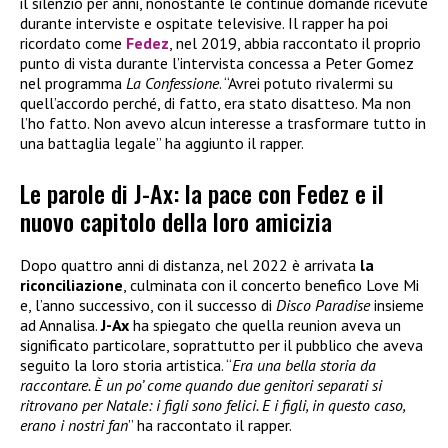
il silenzio per anni, nonostante le continue domande ricevute
durante interviste e ospitate televisive. Il rapper ha poi
ricordato come
Fedez
, nel 2019, abbia raccontato il proprio
punto di vista durante l’intervista concessa a Peter Gomez
nel programma
La Confessione
. “Avrei potuto rivalermi su
quell’accordo perché, di fatto, era stato disatteso. Ma non
l’ho fatto. Non avevo alcun interesse a trasformare tutto in
una battaglia legale” ha aggiunto il rapper.
Le parole di J-Ax: la pace con Fedez e il
nuovo capitolo della loro amicizia
Dopo quattro anni di distanza, nel 2022 è arrivata
la
riconciliazione
, culminata con il concerto benefico Love Mi
e, l’anno successivo, con il successo di
Disco Paradise
insieme
ad Annalisa.
J-Ax
ha spiegato che quella reunion aveva un
significato particolare, soprattutto per il pubblico che aveva
seguito la loro storia artistica. “
Era una bella storia da
raccontare. È un po’ come quando due genitori separati si
ritrovano per Natale: i figli sono felici. E i figli, in questo caso,
erano i nostri fan
” ha raccontato il rapper.