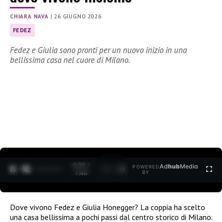
CHIARA NAVA
|
26 GIUGNO 2026
FEDEZ
Fedez e Giulia sono pronti per un nuovo inizio in una
bellissima casa nel cuore di Milano.
0:30 /
Ad
hub
Media
POWERED
1
/
2
1:40
BY
Dove vivono Fedez e Giulia Honegger? La coppia ha scelto
una casa bellissima a pochi passi dal centro storico di Milano.