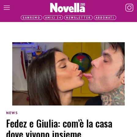
SANREMO
AMICI 24
NEWSLETTER
ABBONATI
NEWS
Fedez e Giulia: com’è la casa
dove vivono insieme