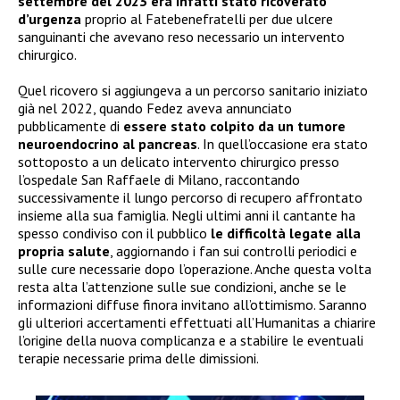
settembre del 2023 era infatti stato ricoverato
d’urgenza
proprio al Fatebenefratelli per due ulcere
sanguinanti che avevano reso necessario un intervento
chirurgico.
Quel ricovero si aggiungeva a un percorso sanitario iniziato
già nel 2022, quando Fedez aveva annunciato
pubblicamente di
essere stato colpito da un tumore
neuroendocrino al pancreas
. In quell’occasione era stato
sottoposto a un delicato intervento chirurgico presso
l’ospedale San Raffaele di Milano, raccontando
successivamente il lungo percorso di recupero affrontato
insieme alla sua famiglia. Negli ultimi anni il cantante ha
spesso condiviso con il pubblico
le difficoltà legate alla
propria salute
, aggiornando i fan sui controlli periodici e
sulle cure necessarie dopo l’operazione. Anche questa volta
resta alta l’attenzione sulle sue condizioni, anche se le
informazioni diffuse finora invitano all’ottimismo. Saranno
gli ulteriori accertamenti effettuati all’Humanitas a chiarire
l’origine della nuova complicanza e a stabilire le eventuali
terapie necessarie prima delle dimissioni.