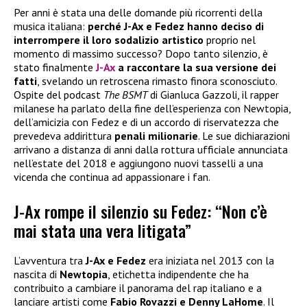
Per anni è stata una delle domande più ricorrenti della
musica italiana:
perché J-Ax e Fedez hanno deciso di
interrompere il loro sodalizio artistico
proprio nel
momento di massimo successo? Dopo tanto silenzio, è
stato finalmente
J-Ax
a raccontare la sua versione dei
fatti
, svelando un retroscena rimasto finora sconosciuto.
Ospite del podcast
The BSMT
di Gianluca Gazzoli, il rapper
milanese ha parlato della fine dell’esperienza con Newtopia,
dell’amicizia con Fedez e di un accordo di riservatezza che
prevedeva addirittura
penali milionarie
. Le sue dichiarazioni
arrivano a distanza di anni dalla rottura ufficiale annunciata
nell’estate del 2018 e aggiungono nuovi tasselli a una
vicenda che continua ad appassionare i fan.
J-Ax rompe il silenzio su Fedez: “Non c’è
mai stata una vera litigata”
L’avventura tra
J-Ax e Fedez
era iniziata nel 2013 con la
nascita di
Newtopia
, etichetta indipendente che ha
contribuito a cambiare il panorama del rap italiano e a
lanciare artisti come
Fabio Rovazzi e Denny LaHome
. Il