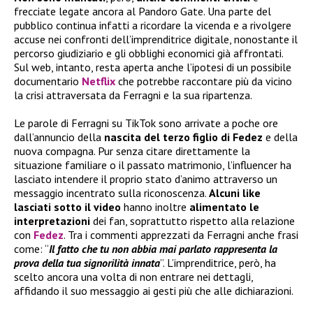
frecciate legate ancora al Pandoro Gate. Una parte del
pubblico continua infatti a ricordare la vicenda e a rivolgere
accuse nei confronti dell’imprenditrice digitale, nonostante il
percorso giudiziario e gli obblighi economici già affrontati.
Sul web, intanto, resta aperta anche l’ipotesi di un possibile
documentario
Netflix
che potrebbe raccontare più da vicino
la crisi attraversata da Ferragni e la sua ripartenza.
Le parole di Ferragni su TikTok sono arrivate a poche ore
dall’annuncio della
nascita del terzo figlio di Fedez
e della
nuova compagna. Pur senza citare direttamente la
situazione familiare o il passato matrimonio, l’influencer ha
lasciato intendere il proprio stato d’animo attraverso un
messaggio incentrato sulla riconoscenza.
Alcuni like
lasciati sotto il video
hanno inoltre
alimentato le
interpretazioni
dei fan, soprattutto rispetto alla relazione
con
Fedez
. Tra i commenti apprezzati da Ferragni anche frasi
come: “
Il fatto che tu non abbia mai parlato rappresenta la
prova della tua signorilità innata
”. L’imprenditrice, però, ha
scelto ancora una volta di non entrare nei dettagli,
affidando il suo messaggio ai gesti più che alle dichiarazioni.