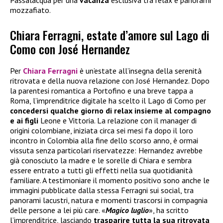
mozzafiato.
Chiara Ferragni, estate d’amore sul Lago di
Como con José Hernandez
Per
Chiara Ferragni
è un’estate all’insegna della serenità
ritrovata e della nuova relazione con José Hernandez. Dopo
la parentesi romantica a Portofino e una breve tappa a
Roma, l’imprenditrice digitale ha scelto il Lago di Como per
concedersi qualche giorno di relax insieme al compagno
e ai figli
Leone e Vittoria. La relazione con il manager di
origini colombiane, iniziata circa sei mesi fa dopo il loro
incontro in Colombia alla fine dello scorso anno, è ormai
vissuta senza particolari riservatezze: Hernandez avrebbe
già conosciuto la madre e le sorelle di Chiara e sembra
essere entrato a tutti gli effetti nella sua quotidianità
familiare. A testimoniare il momento positivo sono anche le
immagini pubblicate dalla stessa Ferragni sui social, tra
panorami lacustri, natura e momenti trascorsi in compagnia
delle persone a lei più care. «
Magico luglio
», ha scritto
l’imprenditrice, lasciando
trasparire tutta la sua ritrovata