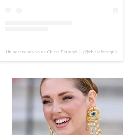
Un post condiviso da Chiara Ferragni ✨ (@chiaraferragni)