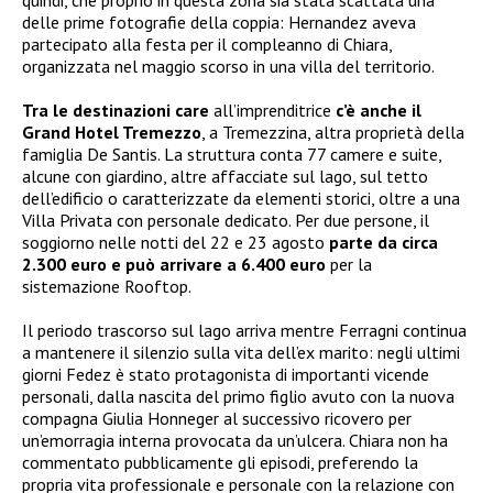
delle prime fotografie della coppia: Hernandez aveva
partecipato alla festa per il compleanno di Chiara,
organizzata nel maggio scorso in una villa del territorio.
Tra le destinazioni care
all’imprenditrice
c’è anche il
Grand Hotel Tremezzo
, a Tremezzina, altra proprietà della
famiglia De Santis. La struttura conta 77 camere e suite,
alcune con giardino, altre affacciate sul lago, sul tetto
dell’edificio o caratterizzate da elementi storici, oltre a una
Villa Privata con personale dedicato. Per due persone, il
soggiorno nelle notti del 22 e 23 agosto
parte da circa
2.300 euro e può arrivare a 6.400 euro
per la
sistemazione Rooftop.
Il periodo trascorso sul lago arriva mentre Ferragni continua
a mantenere il silenzio sulla vita dell’ex marito: negli ultimi
giorni Fedez è stato protagonista di importanti vicende
personali, dalla nascita del primo figlio avuto con la nuova
compagna Giulia Honneger al successivo ricovero per
un’emorragia interna provocata da un’ulcera. Chiara non ha
commentato pubblicamente gli episodi, preferendo la
propria vita professionale e personale con la relazione con