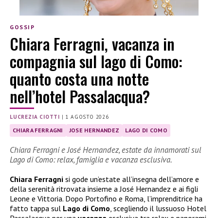
GOSSIP
Chiara Ferragni, vacanza in
compagnia sul lago di Como:
quanto costa una notte
nell’hotel Passalacqua?
LUCREZIA CIOTTI
|
1 AGOSTO 2026
CHIARA FERRAGNI
JOSE HERNANDEZ
LAGO DI COMO
Chiara Ferragni e José Hernandez, estate da innamorati sul
Lago di Como: relax, famiglia e vacanza esclusiva.
Chiara Ferragni
si gode un’estate all’insegna dell’amore e
della serenità ritrovata insieme a José Hernandez e ai figli
Leone e Vittoria. Dopo Portofino e Roma, l’imprenditrice ha
fatto tappa sul
Lago di Como
, scegliendo il lussuoso Hotel
Passalacqua per una
vacanza
esclusiva tra relax e panorami