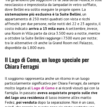
neoclassico e impreziosita da lampadari in vetro soffiato,
dove Bellini era solito eseguire le proprie opere. La
sistemazione più esclusiva è la Suite Bellini
, un
appartamento di 250 metri quadrati con vista e ricchi
affreschi: per due persone, nelle notti del 22 e 23 agosto, il
costo indicato
arriva a 15 mila euro
. A settembre, invece,
una Room in Villa parte da circa 3.500 euro a notte, mentre
a ottobre la Suite Bellini raggiunge i 7.500 euro per notte;
tra le alternative c’è anche la Grand Room nel Palazzo,
disponibile da 1.800 euro.
Il Lago di Como, un luogo speciale per
Chiara Ferragni
Il soggiorno rappresenta anche un ritorno in un luogo
particolarmente significativo per Chiara Ferragni, da sempre
molto legata al
Lago di Como
e ai ricordi vissuti qui con la
famiglia. In passato
aveva acquistato proprio sulle rive
del lago una residenza
di lusso insieme all’ex marito
Fedez,
poi venduta
dopo la separazione. Non è un caso,
quindi, che proprio in questa zona sia stata scattata una