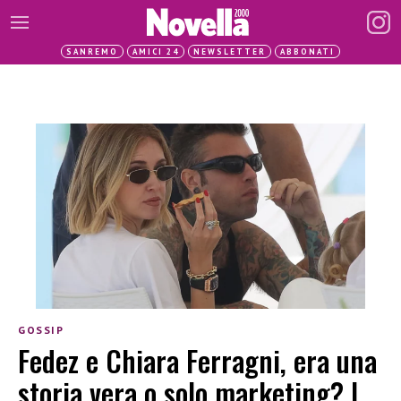
SANREMO
AMICI 24
NEWSLETTER
ABBONATI
GOSSIP
Fedez e Chiara Ferragni, era una
storia vera o solo marketing? I