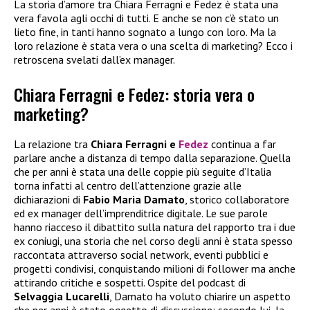
La storia d’amore tra Chiara Ferragni e Fedez è stata una
vera favola agli occhi di tutti. E anche se non c’è stato un
lieto fine, in tanti hanno sognato a lungo con loro. Ma la
loro relazione è stata vera o una scelta di marketing? Ecco i
retroscena svelati dall’ex manager.
Chiara Ferragni e Fedez: storia vera o
marketing?
La relazione tra
Chiara Ferragni e
Fedez
continua a far
parlare anche a distanza di tempo dalla separazione. Quella
che per anni è stata una delle coppie più seguite d’Italia
torna infatti al centro dell’attenzione grazie alle
dichiarazioni di
Fabio Maria Damato
, storico collaboratore
ed ex manager dell’imprenditrice digitale. Le sue parole
hanno riacceso il dibattito sulla natura del rapporto tra i due
ex coniugi, una storia che nel corso degli anni è stata spesso
raccontata attraverso social network, eventi pubblici e
progetti condivisi, conquistando milioni di follower ma anche
attirando critiche e sospetti. Ospite del podcast di
Selvaggia Lucarelli
, Damato ha voluto chiarire un aspetto