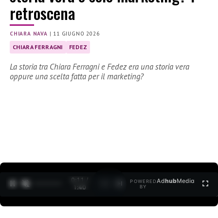
retroscena
CHIARA NAVA
|
11 GIUGNO 2026
CHIARA FERRAGNI
FEDEZ
La storia tra Chiara Ferragni e Fedez era una storia vera
oppure una scelta fatta per il marketing?
0:12 /
Ad
hub
Media
POWERED
1
/
2
1:40
BY