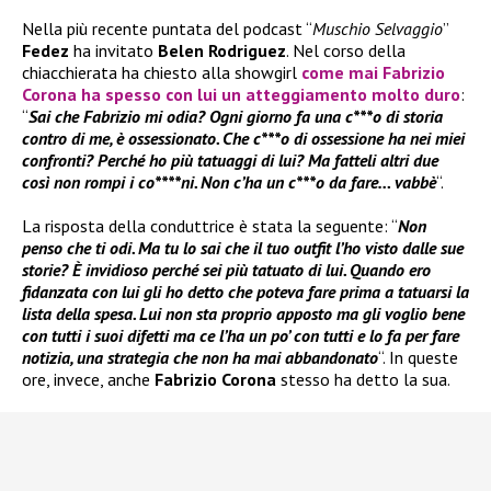
Nella più recente puntata del podcast “
Muschio Selvaggio
”
Fedez
ha invitato
Belen Rodriguez
. Nel corso della
chiacchierata ha chiesto alla showgirl
come mai
Fabrizio
Corona
ha spesso con lui un atteggiamento molto duro
:
“
Sai che Fabrizio mi odia? Ogni giorno fa una c***o di storia
contro di me, è ossessionato. Che c***o di ossessione ha nei miei
confronti? Perché ho più tatuaggi di lui? Ma fatteli altri due
così non rompi i co****ni. Non c’ha un c***o da fare… vabbè
“.
La risposta della conduttrice è stata la seguente: “
Non
penso che ti odi. Ma tu lo sai che il tuo outfit l’ho visto dalle sue
storie? È invidioso perché sei più tatuato di lui. Quando ero
fidanzata con lui gli ho detto che poteva fare prima a tatuarsi la
lista della spesa. Lui non sta proprio apposto ma gli voglio bene
con tutti i suoi difetti ma ce l’ha un po’ con tutti e lo fa per fare
notizia, una strategia che non ha mai abbandonato
“. In queste
ore, invece, anche
Fabrizio Corona
stesso ha detto la sua.