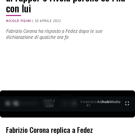
con lui
NICOLÒ FIGINI
|
20 APRILE 2022
Fabrizio Corona ha risposto a Fedez dopo le sue
dichiarazione di qualche ora fa
0:27 /
Ad
hub
Media
POWERED
1
/
2
3:35
BY
Fabrizio Corona replica a Fedez