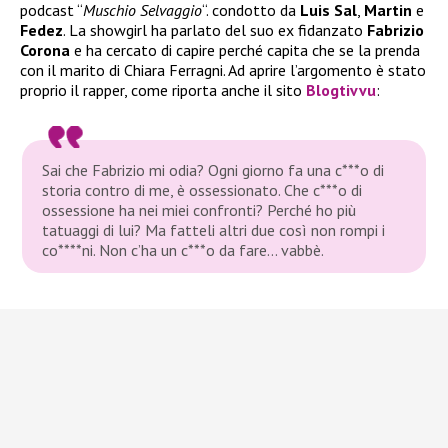
podcast “
Muschio
Selvaggio
“. condotto da
Luis Sal
,
Martin
e
Fedez
. La showgirl ha parlato del suo ex fidanzato
Fabrizio
Corona
e ha cercato di capire perché capita che se la prenda
con il marito di Chiara Ferragni. Ad aprire l’argomento è stato
proprio il rapper, come riporta anche il sito
Blogtivvu
:
Sai che Fabrizio mi odia? Ogni giorno fa una c***o di
storia contro di me, è ossessionato. Che c***o di
ossessione ha nei miei confronti? Perché ho più
tatuaggi di lui? Ma fatteli altri due così non rompi i
co****ni. Non c’ha un c***o da fare… vabbè.