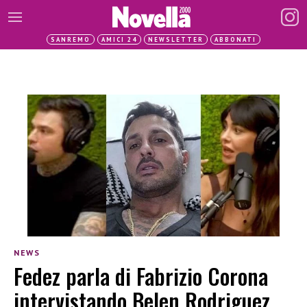
SANREMO
AMICI 24
NEWSLETTER
ABBONATI
NEWS
Fedez parla di Fabrizio Corona
intervistando Belen Rodriguez