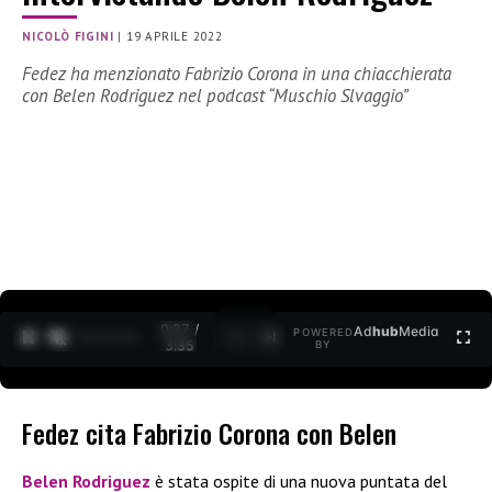
NICOLÒ FIGINI
|
19 APRILE 2022
Fedez ha menzionato Fabrizio Corona in una chiacchierata
con Belen Rodriguez nel podcast “Muschio Slvaggio”
0:27 /
Ad
hub
Media
POWERED
1
/
2
3:35
BY
Fedez cita Fabrizio Corona con Belen
Belen Rodriguez
è stata ospite di una nuova puntata del