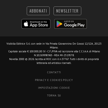
ABBONATI
NEWSLETTER
Visibilia Editrice S.r.l.
con sede in Via Privata Giovannino De Grassi 12/12A, 20123
Milano.
Capitale sociale € 100.000,00 I.V. - C.F./P.IVA ed iscrizione alla C.C.I.A.A. di Milano
N.10269990965 - REA MI-2519578.
Novella 2000 © 2026. Iscritta al ROC con il n.37767. Tutti i diritti di proprietà
letteraria ed artistica riservati.
CONTATTI
PRIVACY E COOKIES POLICY
IMPOSTAZIONI COOKIE
TORNA SU