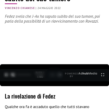
VINCENZO CHIANESE
|
24 MAGGIO 2022
Fedez svela che J-Ax ha saputo subito del suo tumore, poi
parla della possibilità di un riavvicinamento con Rovazzi.
0:13 /
Ad
hub
Media
POWERED
1
/
2
1:40
BY
La rivelazione di Fedez
Qualche ora fa è accaduto quello che tutti stavano