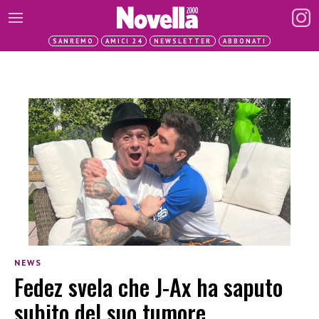
SANREMO
AMICI 24
NEWSLETTER
ABBONATI
NEWS
Fedez svela che J-Ax ha saputo
subito del suo tumore