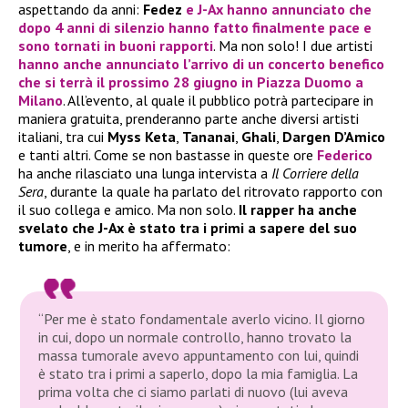
aspettando da anni:
Fedez
e J-Ax hanno annunciato che
dopo 4 anni di silenzio hanno fatto finalmente pace e
sono tornati in buoni rapporti
. Ma non solo! I due artisti
hanno anche annunciato l’arrivo di un concerto benefico
che si terrà il prossimo 28 giugno in Piazza Duomo a
Milano
. All’evento, al quale il pubblico potrà partecipare in
maniera gratuita, prenderanno parte anche diversi artisti
italiani, tra cui
Myss Keta
,
Tananai
,
Ghali
,
Dargen D’Amico
e tanti altri. Come se non bastasse in queste ore
Federico
ha anche rilasciato una lunga intervista a
Il Corriere della
Sera
, durante la quale ha parlato del ritrovato rapporto con
il suo collega e amico. Ma non solo.
Il rapper ha anche
svelato che J-Ax è stato tra i primi a sapere del suo
tumore
, e in merito ha affermato:
“Per me è stato fondamentale averlo vicino. Il giorno
in cui, dopo un normale controllo, hanno trovato la
massa tumorale avevo appuntamento con lui, quindi
è stato tra i primi a saperlo, dopo la mia famiglia. La
prima volta che ci siamo parlati di nuovo (lui aveva