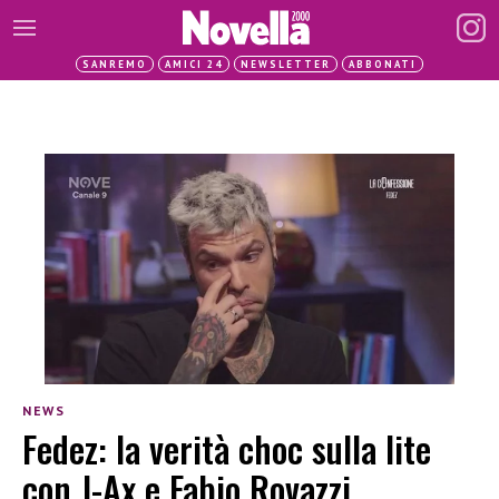
SANREMO
AMICI 24
NEWSLETTER
ABBONATI
NEWS
Fedez: la verità choc sulla lite
con J-Ax e Fabio Rovazzi