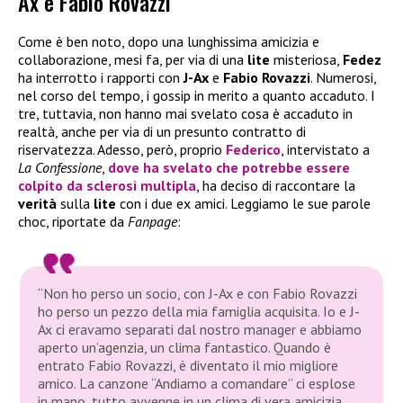
Ax e Fabio Rovazzi
Come è ben noto, dopo una lunghissima amicizia e
collaborazione, mesi fa, per via di una
lite
misteriosa,
Fedez
ha interrotto i rapporti con
J-Ax
e
Fabio Rovazzi
. Numerosi,
nel corso del tempo, i gossip in merito a quanto accaduto. I
tre, tuttavia, non hanno mai svelato cosa è accaduto in
realtà, anche per via di un presunto contratto di
riservatezza. Adesso, però, proprio
Federico
, intervistato a
La Confessione
,
dove ha svelato che potrebbe essere
colpito da sclerosi multipla
, ha deciso di raccontare la
verità
sulla
lite
con i due ex amici. Leggiamo le sue parole
choc, riportate da
Fanpage
:
“Non ho perso un socio, con J-Ax e con Fabio Rovazzi
ho perso un pezzo della mia famiglia acquisita. Io e J-
Ax ci eravamo separati dal nostro manager e abbiamo
aperto un’agenzia, un clima fantastico. Quando è
entrato Fabio Rovazzi, è diventato il mio migliore
amico. La canzone “Andiamo a comandare” ci esplose
in mano, tutto avvenne in un clima di vera amicizia.