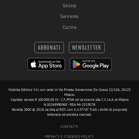
Gossip
Sanremo
Cucina
ABBONATI
NEWSLETTER
Visibilia Editrice S.r.l.
con sede in Via Privata Giovannino De Grassi 12/12A, 20123
Milano.
Capitale sociale € 100.000,00 I.V. - C.F./P.IVA ed iscrizione alla C.C.I.A.A. di Milano
N.10269990965 - REA MI-2519578.
Novella 2000 © 2026. Iscritta al ROC con il n.37767. Tutti i diritti di proprietà
letteraria ed artistica riservati.
CONTATTI
PRIVACY E COOKIES POLICY