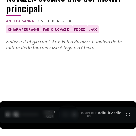
principali
ANDREA SANNA
|
8 SETTEMBRE 2018
CHIARA FERRAGNI
FABIO ROVAZZI
FEDEZ
J-AX
Fedez e il litigio con J-Ax e Fabio Rovazzi. Il motivo della
rottura della loro amicizia è legato a Chiara…
0:27 /
Ad
hub
Media
POWERED
1
/
2
3:35
BY