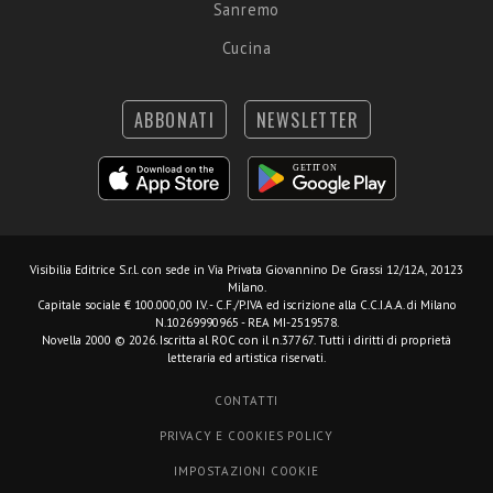
Sanremo
Cucina
ABBONATI
NEWSLETTER
Visibilia Editrice S.r.l.
con sede in Via Privata Giovannino De Grassi 12/12A, 20123
Milano.
Capitale sociale € 100.000,00 I.V. - C.F./P.IVA ed iscrizione alla C.C.I.A.A. di Milano
N.10269990965 - REA MI-2519578.
Novella 2000 © 2026. Iscritta al ROC con il n.37767. Tutti i diritti di proprietà
letteraria ed artistica riservati.
CONTATTI
PRIVACY E COOKIES POLICY
IMPOSTAZIONI COOKIE