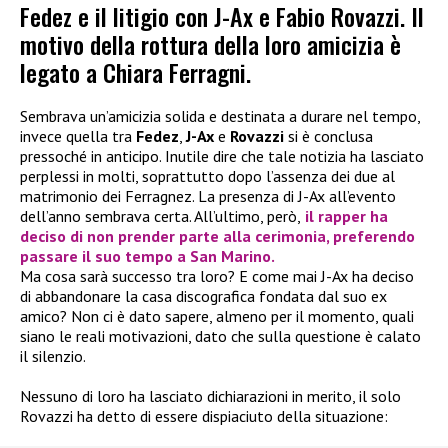
Fedez e il litigio con J-Ax e Fabio Rovazzi. Il
motivo della rottura della loro amicizia è
legato a Chiara Ferragni.
Sembrava un’amicizia solida e destinata a durare nel tempo,
invece quella tra
Fedez
,
J-Ax
e
Rovazzi
si è conclusa
pressoché in anticipo. Inutile dire che tale notizia ha lasciato
perplessi in molti, soprattutto dopo l’assenza dei due al
matrimonio dei Ferragnez. La presenza di J-Ax all’evento
dell’anno sembrava certa. All’ultimo, però,
il rapper ha
deciso di non prender parte alla cerimonia, preferendo
passare il suo tempo a San Marino.
Ma cosa sarà successo tra loro? E come mai J-Ax ha deciso
di abbandonare la casa discografica fondata dal suo ex
amico? Non ci è dato sapere, almeno per il momento, quali
siano le reali motivazioni, dato che sulla questione è calato
il silenzio.
Nessuno di loro ha lasciato dichiarazioni in merito, il solo
Rovazzi ha detto di essere dispiaciuto della situazione: