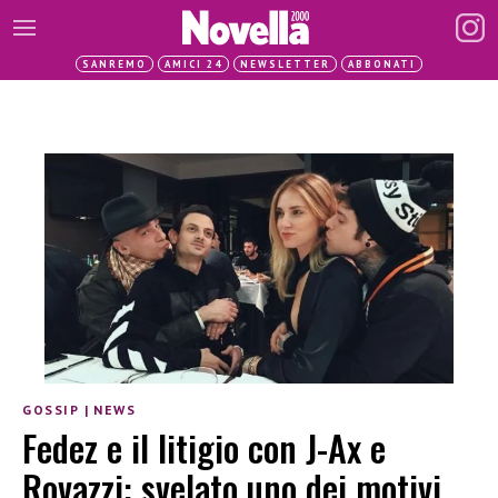
SANREMO
AMICI 24
NEWSLETTER
ABBONATI
GOSSIP
|
NEWS
Fedez e il litigio con J-Ax e
Rovazzi: svelato uno dei motivi