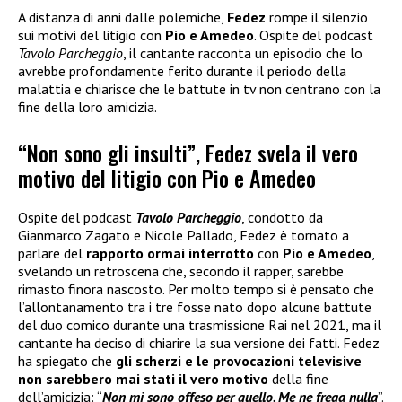
A distanza di anni dalle polemiche,
Fedez
rompe il silenzio
sui motivi del litigio con
Pio e Amedeo
. Ospite del podcast
Tavolo Parcheggio
, il cantante racconta un episodio che lo
avrebbe profondamente ferito durante il periodo della
malattia e chiarisce che le battute in tv non c’entrano con la
fine della loro amicizia.
“Non sono gli insulti”, Fedez svela il vero
motivo del litigio con Pio e Amedeo
Ospite del podcast
Tavolo Parcheggio
, condotto da
Gianmarco Zagato e Nicole Pallado, Fedez è tornato a
parlare del
rapporto ormai interrotto
con
Pio e Amedeo
,
svelando un retroscena che, secondo il rapper, sarebbe
rimasto finora nascosto. Per molto tempo si è pensato che
l’allontanamento tra i tre fosse nato dopo alcune battute
del duo comico durante una trasmissione Rai nel 2021, ma il
cantante ha deciso di chiarire la sua versione dei fatti. Fedez
ha spiegato che
gli scherzi e le provocazioni televisive
non sarebbero mai stati il vero motivo
della fine
dell’amicizia: “
Non mi sono offeso per quello. Me ne frega nulla
”.