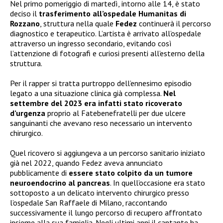
Nel primo pomeriggio di martedì, intorno alle 14, è stato
deciso il
trasferimento all’ospedale Humanitas di
Rozzano
, struttura nella quale
Fedez
continuerà il percorso
diagnostico e terapeutico. L’artista è arrivato all’ospedale
attraverso un ingresso secondario, evitando così
l’attenzione di fotografi e curiosi presenti all’esterno della
struttura.
Per il rapper si tratta purtroppo dell’ennesimo episodio
legato a una situazione clinica già complessa.
Nel
settembre del 2023 era infatti stato ricoverato
d’urgenza
proprio al Fatebenefratelli per due ulcere
sanguinanti che avevano reso necessario un intervento
chirurgico.
Quel ricovero si aggiungeva a un percorso sanitario iniziato
già nel 2022, quando Fedez aveva annunciato
pubblicamente di
essere stato colpito da un tumore
neuroendocrino al pancreas
. In quell’occasione era stato
sottoposto a un delicato intervento chirurgico presso
l’ospedale San Raffaele di Milano, raccontando
successivamente il lungo percorso di recupero affrontato
insieme alla sua famiglia. Negli ultimi anni il cantante ha