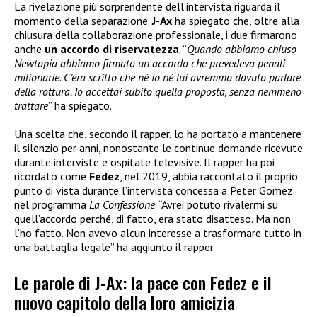
La rivelazione più sorprendente dell’intervista riguarda il
momento della separazione.
J-Ax
ha spiegato che, oltre alla
chiusura della collaborazione professionale, i due firmarono
anche
un accordo di riservatezza
. “
Quando abbiamo chiuso
Newtopia abbiamo firmato un accordo che prevedeva penali
milionarie. C’era scritto che né io né lui avremmo dovuto parlare
della rottura. Io accettai subito quella proposta, senza nemmeno
trattare
” ha spiegato.
Una scelta che, secondo il rapper, lo ha portato a mantenere
il silenzio per anni, nonostante le continue domande ricevute
durante interviste e ospitate televisive. Il rapper ha poi
ricordato come
Fedez
, nel 2019, abbia raccontato il proprio
punto di vista durante l’intervista concessa a Peter Gomez
nel programma
La Confessione
. “Avrei potuto rivalermi su
quell’accordo perché, di fatto, era stato disatteso. Ma non
l’ho fatto. Non avevo alcun interesse a trasformare tutto in
una battaglia legale” ha aggiunto il rapper.
Le parole di J-Ax: la pace con Fedez e il
nuovo capitolo della loro amicizia