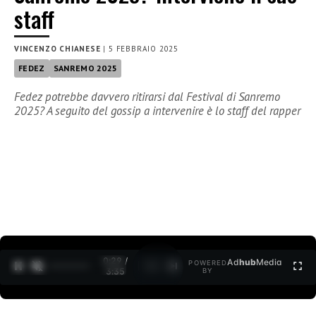
staff
VINCENZO CHIANESE
|
5 FEBBRAIO 2025
FEDEZ
SANREMO 2025
Fedez potrebbe davvero ritirarsi dal Festival di Sanremo
2025? A seguito del gossip a intervenire è lo staff del rapper
0:30 /
Ad
hub
Media
POWERED
1
/
2
3:35
BY