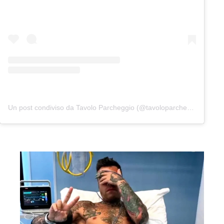
Un post condiviso da Tavolo Parcheggio (@tavoloparcheggio.podcast)