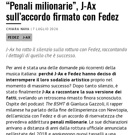
“Penali milionarie”, J-Ax
sull’accordo firmato con Fedez
CHIARA NAVA
|
7 LUGLIO 2026
FEDEZ
J-AX
J-Ax ha rotto il silenzio sulla rottura con Fedez, raccontando
i dettagli di quello che è successo.
Per anni è stata una delle domande più ricorrenti della
musica italiana:
perché J-Ax e Fedez hanno deciso di
interrompere il loro sodalizio artistico
proprio nel
momento di massimo successo? Dopo tanto silenzio, è
stato finalmente
J-Ax
a raccontare la sua versione dei
fatti
, svelando un retroscena rimasto finora sconosciuto.
Ospite del podcast
The BSMT
di Gianluca Gazzoli, il rapper
milanese ha parlato della fine dell’esperienza con Newtopia,
dell’amicizia con Fedez e di un accordo di riservatezza che
prevedeva addirittura
penali milionarie
. Le sue dichiarazioni
arrivano a distanza di anni dalla rottura ufficiale annunciata
nell’estate del 2018 e aggiungono nuovi tasselli a una