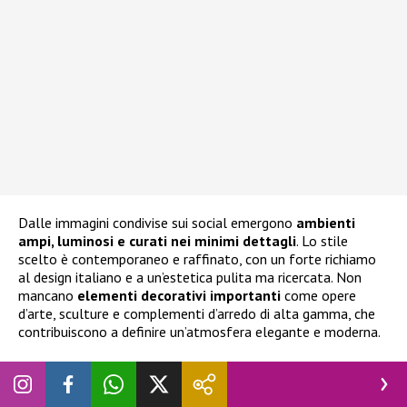
Dalle immagini condivise sui social emergono
ambienti
ampi, luminosi e curati nei minimi dettagli
. Lo stile
scelto è contemporaneo e raffinato, con un forte richiamo
al design italiano e a un’estetica pulita ma ricercata. Non
mancano
elementi decorativi importanti
come opere
d’arte, sculture e complementi d’arredo di alta gamma, che
contribuiscono a definire un’atmosfera elegante e moderna.
Particolare attenzione è stata dedicata alle
camerette dei
bambini
. Gli ambienti destinati a
Leone e Vittoria
, figli di
Fedez avuti con
Chiara Ferragni
, e al nuovo arrivato,