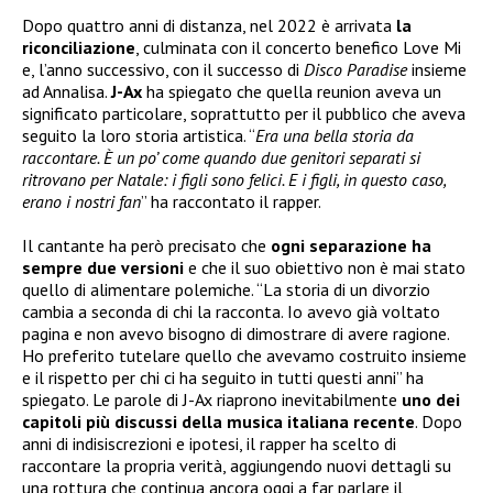
Dopo quattro anni di distanza, nel 2022 è arrivata
la
riconciliazione
, culminata con il concerto benefico Love Mi
e, l’anno successivo, con il successo di
Disco Paradise
insieme
ad Annalisa.
J-Ax
ha spiegato che quella reunion aveva un
significato particolare, soprattutto per il pubblico che aveva
seguito la loro storia artistica. “
Era una bella storia da
raccontare. È un po’ come quando due genitori separati si
ritrovano per Natale: i figli sono felici. E i figli, in questo caso,
erano i nostri fan
” ha raccontato il rapper.
Il cantante ha però precisato che
ogni separazione ha
sempre due versioni
e che il suo obiettivo non è mai stato
quello di alimentare polemiche. “La storia di un divorzio
cambia a seconda di chi la racconta. Io avevo già voltato
pagina e non avevo bisogno di dimostrare di avere ragione.
Ho preferito tutelare quello che avevamo costruito insieme
e il rispetto per chi ci ha seguito in tutti questi anni” ha
spiegato. Le parole di J-Ax riaprono inevitabilmente
uno dei
capitoli più discussi della musica italiana recente
. Dopo
anni di indisiscrezioni e ipotesi, il rapper ha scelto di
raccontare la propria verità, aggiungendo nuovi dettagli su
una rottura che continua ancora oggi a far parlare il