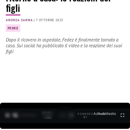
figli
ANDREA SANNA
|
7 OTTOBRE 2023
FEDEZ
Dopo il ricovero in ospedale, Fedez è finalmente tornato a
casa. Sui social ha pubblicato il video e la reazione dei suoi
figli
0:14 /
Ad
hub
Media
POWERED
1
/
2
1:40
BY