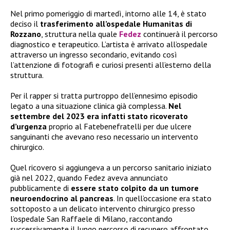
Nel primo pomeriggio di martedì, intorno alle 14, è stato
deciso il
trasferimento all’ospedale Humanitas di
Rozzano
, struttura nella quale
Fedez
continuerà il percorso
diagnostico e terapeutico. L’artista è arrivato all’ospedale
attraverso un ingresso secondario, evitando così
l’attenzione di fotografi e curiosi presenti all’esterno della
struttura.
Per il rapper si tratta purtroppo dell’ennesimo episodio
legato a una situazione clinica già complessa.
Nel
settembre del 2023 era infatti stato ricoverato
d’urgenza
proprio al Fatebenefratelli per due ulcere
sanguinanti che avevano reso necessario un intervento
chirurgico.
Quel ricovero si aggiungeva a un percorso sanitario iniziato
già nel 2022, quando Fedez aveva annunciato
pubblicamente di
essere stato colpito da un tumore
neuroendocrino al pancreas
. In quell’occasione era stato
sottoposto a un delicato intervento chirurgico presso
l’ospedale San Raffaele di Milano, raccontando
successivamente il lungo percorso di recupero affrontato