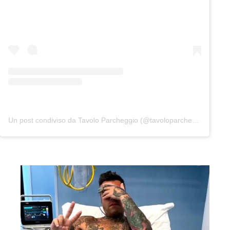
Un post condiviso da Tavolo Parcheggio (@tavoloparcheggio.podcast)