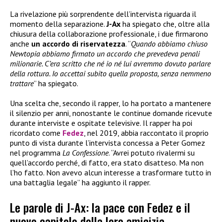
La rivelazione più sorprendente dell’intervista riguarda il
momento della separazione.
J-Ax
ha spiegato che, oltre alla
chiusura della collaborazione professionale, i due firmarono
anche
un accordo di riservatezza
. “
Quando abbiamo chiuso
Newtopia abbiamo firmato un accordo che prevedeva penali
milionarie. C’era scritto che né io né lui avremmo dovuto parlare
della rottura. Io accettai subito quella proposta, senza nemmeno
trattare
” ha spiegato.
Una scelta che, secondo il rapper, lo ha portato a mantenere
il silenzio per anni, nonostante le continue domande ricevute
durante interviste e ospitate televisive. Il rapper ha poi
ricordato come
Fedez
, nel 2019, abbia raccontato il proprio
punto di vista durante l’intervista concessa a Peter Gomez
nel programma
La Confessione
. “Avrei potuto rivalermi su
quell’accordo perché, di fatto, era stato disatteso. Ma non
l’ho fatto. Non avevo alcun interesse a trasformare tutto in
una battaglia legale” ha aggiunto il rapper.
Le parole di J-Ax: la pace con Fedez e il
nuovo capitolo della loro amicizia