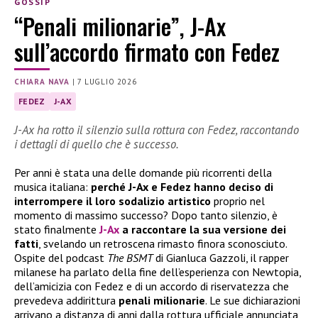
GOSSIP
“Penali milionarie”, J-Ax
sull’accordo firmato con Fedez
CHIARA NAVA
|
7 LUGLIO 2026
FEDEZ
J-AX
J-Ax ha rotto il silenzio sulla rottura con Fedez, raccontando
i dettagli di quello che è successo.
Per anni è stata una delle domande più ricorrenti della
musica italiana:
perché J-Ax e Fedez hanno deciso di
interrompere il loro sodalizio artistico
proprio nel
momento di massimo successo? Dopo tanto silenzio, è
stato finalmente
J-Ax
a raccontare la sua versione dei
fatti
, svelando un retroscena rimasto finora sconosciuto.
Ospite del podcast
The BSMT
di Gianluca Gazzoli, il rapper
milanese ha parlato della fine dell’esperienza con Newtopia,
dell’amicizia con Fedez e di un accordo di riservatezza che
prevedeva addirittura
penali milionarie
. Le sue dichiarazioni
arrivano a distanza di anni dalla rottura ufficiale annunciata