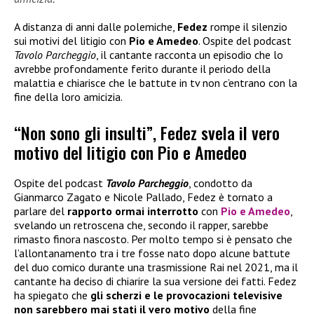
A distanza di anni dalle polemiche,
Fedez
rompe il silenzio
sui motivi del litigio con
Pio e Amedeo
. Ospite del podcast
Tavolo Parcheggio
, il cantante racconta un episodio che lo
avrebbe profondamente ferito durante il periodo della
malattia e chiarisce che le battute in tv non c’entrano con la
fine della loro amicizia.
“Non sono gli insulti”, Fedez svela il vero
motivo del litigio con Pio e Amedeo
Ospite del podcast
Tavolo Parcheggio
, condotto da
Gianmarco Zagato e Nicole Pallado, Fedez è tornato a
parlare del
rapporto ormai interrotto
con
Pio e Amedeo
,
svelando un retroscena che, secondo il rapper, sarebbe
rimasto finora nascosto. Per molto tempo si è pensato che
l’allontanamento tra i tre fosse nato dopo alcune battute
del duo comico durante una trasmissione Rai nel 2021, ma il
cantante ha deciso di chiarire la sua versione dei fatti. Fedez
ha spiegato che
gli scherzi e le provocazioni televisive
non sarebbero mai stati il vero motivo
della fine