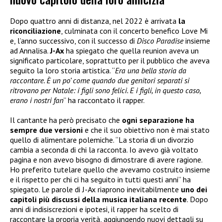
Dopo quattro anni di distanza, nel 2022 è arrivata
la
riconciliazione
, culminata con il concerto benefico Love Mi
e, l’anno successivo, con il successo di
Disco Paradise
insieme
ad Annalisa.
J-Ax
ha spiegato che quella reunion aveva un
significato particolare, soprattutto per il pubblico che aveva
seguito la loro storia artistica. “
Era una bella storia da
raccontare. È un po’ come quando due genitori separati si
ritrovano per Natale: i figli sono felici. E i figli, in questo caso,
erano i nostri fan
” ha raccontato il rapper.
Il cantante ha però precisato che
ogni separazione ha
sempre due versioni
e che il suo obiettivo non è mai stato
quello di alimentare polemiche. “La storia di un divorzio
cambia a seconda di chi la racconta. Io avevo già voltato
pagina e non avevo bisogno di dimostrare di avere ragione.
Ho preferito tutelare quello che avevamo costruito insieme
e il rispetto per chi ci ha seguito in tutti questi anni” ha
spiegato. Le parole di J-Ax riaprono inevitabilmente
uno dei
capitoli più discussi della musica italiana recente
. Dopo
anni di indisiscrezioni e ipotesi, il rapper ha scelto di
raccontare la propria verità, aggiungendo nuovi dettagli su