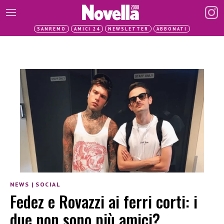
SANREMO
AMICI 24
NEWSLETTER
ABBONATI
NEWS
|
SOCIAL
Fedez e Rovazzi ai ferri corti: i
due non sono più amici?