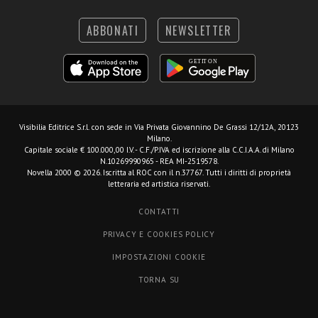
ABBONATI
NEWSLETTER
Visibilia Editrice S.r.l.
con sede in Via Privata Giovannino De Grassi 12/12A, 20123
Milano.
Capitale sociale € 100.000,00 I.V. - C.F./P.IVA ed iscrizione alla C.C.I.A.A. di Milano
N.10269990965 - REA MI-2519578.
Novella 2000 © 2026. Iscritta al ROC con il n.37767. Tutti i diritti di proprietà
letteraria ed artistica riservati.
CONTATTI
PRIVACY E COOKIES POLICY
IMPOSTAZIONI COOKIE
TORNA SU