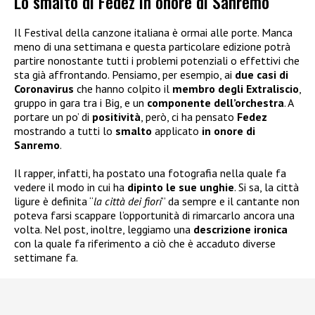
Lo smalto di Fedez in onore di Sanremo
Il Festival della canzone italiana è ormai alle porte. Manca
meno di una settimana e questa particolare edizione potrà
partire nonostante tutti i problemi potenziali o effettivi che
sta già affrontando. Pensiamo, per esempio, ai
due casi di
Coronavirus
che hanno colpito il
membro degli Extraliscio
,
gruppo in gara tra i Big, e un
componente dell’orchestra
. A
portare un po’ di
positività
, però, ci ha pensato
Fedez
mostrando a tutti lo
smalto
applicato
in onore di
Sanremo
.
Il rapper, infatti, ha postato una fotografia nella quale fa
vedere il modo in cui ha
dipinto le sue unghie
. Si sa, la città
ligure è definita “
la città dei fiori
” da sempre e il cantante non
poteva farsi scappare l’opportunità di rimarcarlo ancora una
volta. Nel post, inoltre, leggiamo una
descrizione ironica
con la quale fa riferimento a ciò che è accaduto diverse
settimane fa.