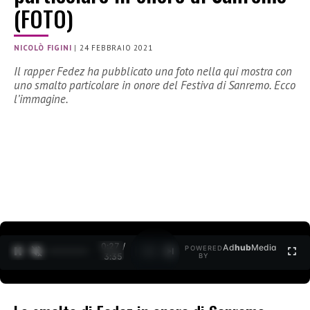
(FOTO)
NICOLÒ FIGINI
|
24 FEBBRAIO 2021
Il rapper Fedez ha pubblicato una foto nella qui mostra con
uno smalto particolare in onore del Festiva di Sanremo. Ecco
l’immagine.
0:27 /
Ad
hub
Media
POWERED
1
/
2
3:35
BY