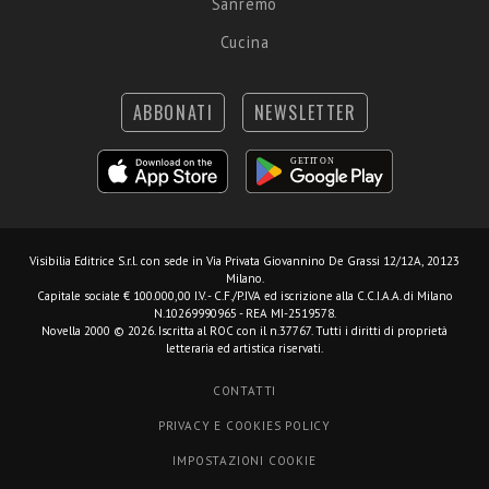
Sanremo
Cucina
ABBONATI
NEWSLETTER
Visibilia Editrice S.r.l.
con sede in Via Privata Giovannino De Grassi 12/12A, 20123
Milano.
Capitale sociale € 100.000,00 I.V. - C.F./P.IVA ed iscrizione alla C.C.I.A.A. di Milano
N.10269990965 - REA MI-2519578.
Novella 2000 © 2026. Iscritta al ROC con il n.37767. Tutti i diritti di proprietà
letteraria ed artistica riservati.
CONTATTI
PRIVACY E COOKIES POLICY
IMPOSTAZIONI COOKIE