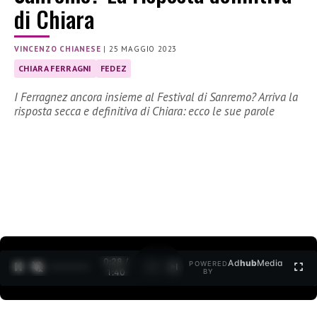
di Chiara
VINCENZO CHIANESE
|
25 MAGGIO 2023
CHIARA FERRAGNI
FEDEZ
I Ferragnez ancora insieme al Festival di Sanremo? Arriva la
risposta secca e definitiva di Chiara: ecco le sue parole
0:29 /
Ad
hub
Media
POWERED
1
/
2
1:40
BY