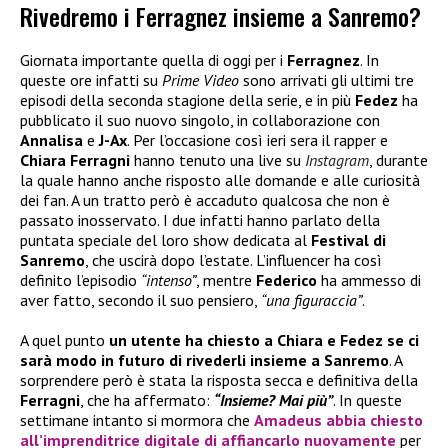
Rivedremo i Ferragnez insieme a Sanremo?
Giornata importante quella di oggi per i
Ferragnez
. In
queste ore infatti su
Prime
Video
sono arrivati gli ultimi tre
episodi della seconda stagione della serie, e in più
Fedez
ha
pubblicato il suo nuovo singolo, in collaborazione con
Annalisa
e
J-Ax
. Per l’occasione così ieri sera il rapper e
Chiara Ferragni
hanno tenuto una live su
Instagram
, durante
la quale hanno anche risposto alle domande e alle curiosità
dei fan. A un tratto però è accaduto qualcosa che non è
passato inosservato. I due infatti hanno parlato della
puntata speciale del loro show dedicata al
Festival di
Sanremo
, che uscirà dopo l’estate. L’influencer ha così
definito l’episodio
“intenso”
, mentre
Federico
ha ammesso di
aver fatto, secondo il suo pensiero,
“una figuraccia”
.
A quel punto
un utente ha chiesto a Chiara e Fedez se ci
sarà modo in futuro di rivederli insieme a Sanremo
. A
sorprendere però è stata la risposta secca e definitiva della
Ferragni
, che ha affermato:
“Insieme? Mai più”
. In queste
settimane intanto si mormora che
Amadeus
abbia chiesto
all’imprenditrice digitale di affiancarlo nuovamente
per