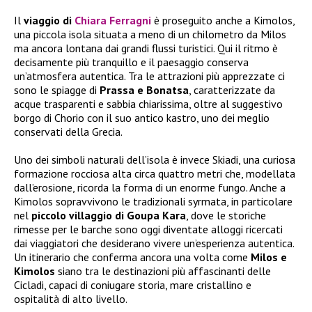
Il
viaggio di
Chiara Ferragni
è proseguito anche a Kimolos,
una piccola isola situata a meno di un chilometro da Milos
ma ancora lontana dai grandi flussi turistici. Qui il ritmo è
decisamente più tranquillo e il paesaggio conserva
un’atmosfera autentica. Tra le attrazioni più apprezzate ci
sono le spiagge di
Prassa e Bonatsa
, caratterizzate da
acque trasparenti e sabbia chiarissima, oltre al suggestivo
borgo di Chorio con il suo antico kastro, uno dei meglio
conservati della Grecia.
Uno dei simboli naturali dell’isola è invece Skiadi, una curiosa
formazione rocciosa alta circa quattro metri che, modellata
dall’erosione, ricorda la forma di un enorme fungo. Anche a
Kimolos sopravvivono le tradizionali syrmata, in particolare
nel
piccolo villaggio di Goupa Kara
, dove le storiche
rimesse per le barche sono oggi diventate alloggi ricercati
dai viaggiatori che desiderano vivere un’esperienza autentica.
Un itinerario che conferma ancora una volta come
Milos e
Kimolos
siano tra le destinazioni più affascinanti delle
Cicladi, capaci di coniugare storia, mare cristallino e
ospitalità di alto livello.