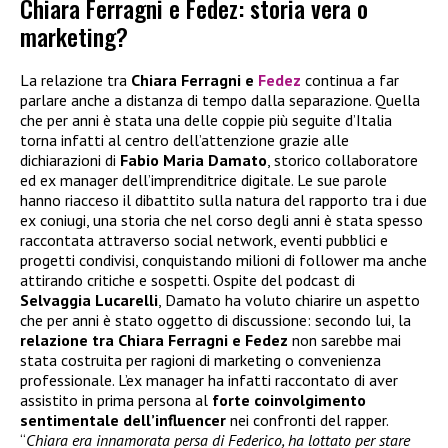
Chiara Ferragni e Fedez: storia vera o
marketing?
La relazione tra
Chiara Ferragni e
Fedez
continua a far
parlare anche a distanza di tempo dalla separazione. Quella
che per anni è stata una delle coppie più seguite d’Italia
torna infatti al centro dell’attenzione grazie alle
dichiarazioni di
Fabio Maria Damato
, storico collaboratore
ed ex manager dell’imprenditrice digitale. Le sue parole
hanno riacceso il dibattito sulla natura del rapporto tra i due
ex coniugi, una storia che nel corso degli anni è stata spesso
raccontata attraverso social network, eventi pubblici e
progetti condivisi, conquistando milioni di follower ma anche
attirando critiche e sospetti. Ospite del podcast di
Selvaggia Lucarelli
, Damato ha voluto chiarire un aspetto
che per anni è stato oggetto di discussione: secondo lui, la
relazione tra Chiara Ferragni e Fedez
non sarebbe mai
stata costruita per ragioni di marketing o convenienza
professionale. L’ex manager ha infatti raccontato di aver
assistito in prima persona al
forte coinvolgimento
sentimentale dell’influencer
nei confronti del rapper.
“
Chiara era innamorata persa di Federico, ha lottato per stare