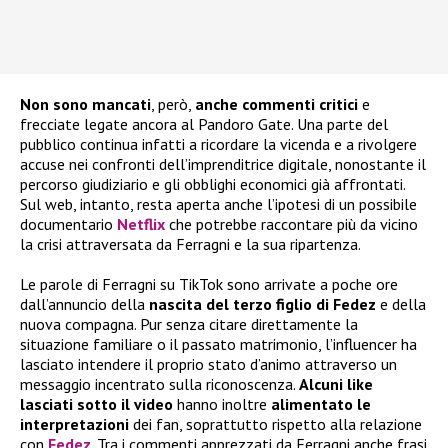
Non sono mancati
, però,
anche commenti critici
e
frecciate legate ancora al Pandoro Gate. Una parte del
pubblico continua infatti a ricordare la vicenda e a rivolgere
accuse nei confronti dell’imprenditrice digitale, nonostante il
percorso giudiziario e gli obblighi economici già affrontati.
Sul web, intanto, resta aperta anche l’ipotesi di un possibile
documentario
Netflix
che potrebbe raccontare più da vicino
la crisi attraversata da Ferragni e la sua ripartenza.
Le parole di Ferragni su TikTok sono arrivate a poche ore
dall’annuncio della
nascita del terzo figlio di Fedez
e della
nuova compagna. Pur senza citare direttamente la
situazione familiare o il passato matrimonio, l’influencer ha
lasciato intendere il proprio stato d’animo attraverso un
messaggio incentrato sulla riconoscenza.
Alcuni like
lasciati sotto il video
hanno inoltre
alimentato le
interpretazioni
dei fan, soprattutto rispetto alla relazione
con
Fedez
. Tra i commenti apprezzati da Ferragni anche frasi