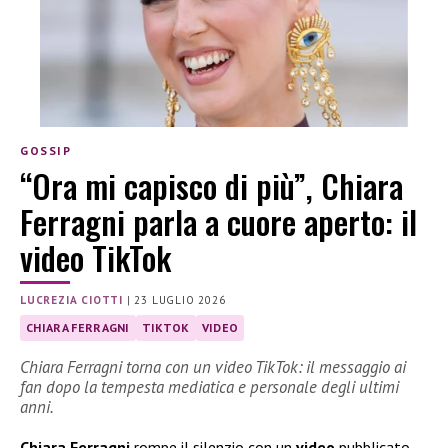
GOSSIP
“Ora mi capisco di più”, Chiara
Ferragni parla a cuore aperto: il
video TikTok
LUCREZIA CIOTTI
|
23 LUGLIO 2026
CHIARA FERRAGNI
TIKTOK
VIDEO
Chiara Ferragni torna con un video TikTok: il messaggio ai
fan dopo la tempesta mediatica e personale degli ultimi
anni.
Chiara Ferragni
rompe il silenzio con un
video
pubblicato