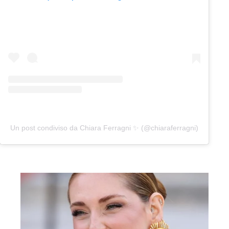
Un post condiviso da Chiara Ferragni ✨ (@chiaraferragni)