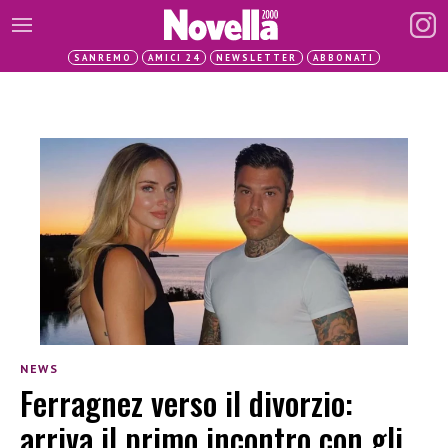
SANREMO
AMICI 24
NEWSLETTER
ABBONATI
NEWS
Ferragnez verso il divorzio:
arriva il primo incontro con gli