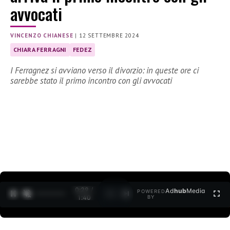
avvocati
VINCENZO CHIANESE
|
12 SETTEMBRE 2024
CHIARA FERRAGNI
FEDEZ
I Ferragnez si avviano verso il divorzio: in queste ore ci
sarebbe stato il primo incontro con gli avvocati
0:30 /
Ad
hub
Media
POWERED
1
/
2
1:40
BY