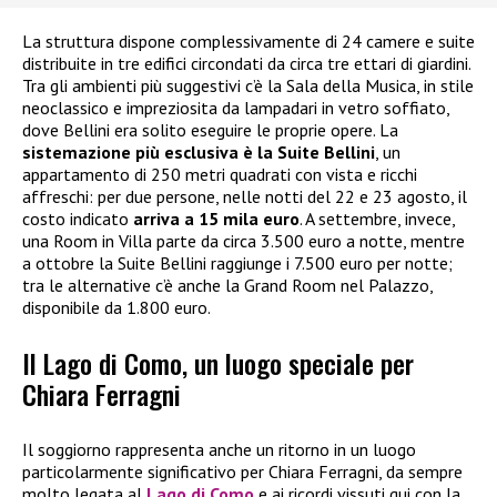
La struttura dispone complessivamente di 24 camere e suite
distribuite in tre edifici circondati da circa tre ettari di giardini.
Tra gli ambienti più suggestivi c’è la Sala della Musica, in stile
neoclassico e impreziosita da lampadari in vetro soffiato,
dove Bellini era solito eseguire le proprie opere. La
sistemazione più esclusiva è la Suite Bellini
, un
appartamento di 250 metri quadrati con vista e ricchi
affreschi: per due persone, nelle notti del 22 e 23 agosto, il
costo indicato
arriva a 15 mila euro
. A settembre, invece,
una Room in Villa parte da circa 3.500 euro a notte, mentre
a ottobre la Suite Bellini raggiunge i 7.500 euro per notte;
tra le alternative c’è anche la Grand Room nel Palazzo,
disponibile da 1.800 euro.
Il Lago di Como, un luogo speciale per
Chiara Ferragni
Il soggiorno rappresenta anche un ritorno in un luogo
particolarmente significativo per Chiara Ferragni, da sempre
molto legata al
Lago di Como
e ai ricordi vissuti qui con la