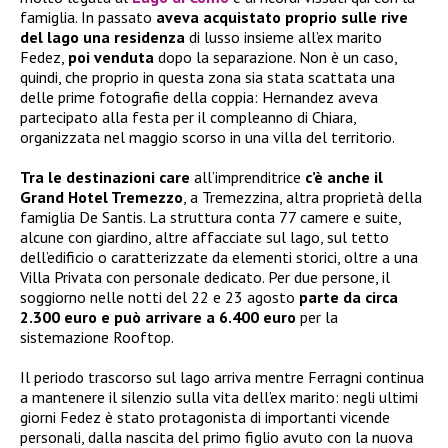
famiglia. In passato
aveva acquistato proprio sulle rive
del lago una residenza
di lusso insieme all’ex marito
Fedez,
poi venduta
dopo la separazione. Non è un caso,
quindi, che proprio in questa zona sia stata scattata una
delle prime fotografie della coppia: Hernandez aveva
partecipato alla festa per il compleanno di Chiara,
organizzata nel maggio scorso in una villa del territorio.
Tra le destinazioni care
all’imprenditrice
c’è anche il
Grand Hotel Tremezzo
, a Tremezzina, altra proprietà della
famiglia De Santis. La struttura conta 77 camere e suite,
alcune con giardino, altre affacciate sul lago, sul tetto
dell’edificio o caratterizzate da elementi storici, oltre a una
Villa Privata con personale dedicato. Per due persone, il
soggiorno nelle notti del 22 e 23 agosto
parte da circa
2.300 euro e può arrivare a 6.400 euro
per la
sistemazione Rooftop.
Il periodo trascorso sul lago arriva mentre Ferragni continua
a mantenere il silenzio sulla vita dell’ex marito: negli ultimi
giorni Fedez è stato protagonista di importanti vicende
personali, dalla nascita del primo figlio avuto con la nuova