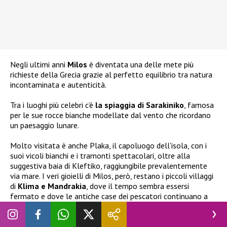
Negli ultimi anni
Milos
è diventata una delle mete più
richieste della Grecia grazie al perfetto equilibrio tra natura
incontaminata e autenticità.
Tra i luoghi più celebri c’è
la spiaggia di Sarakiniko
, famosa
per le sue rocce bianche modellate dal vento che ricordano
un paesaggio lunare.
Molto visitata è anche Plaka, il capoluogo dell’isola, con i
suoi vicoli bianchi e i tramonti spettacolari, oltre alla
suggestiva baia di Kleftiko, raggiungibile prevalentemente
via mare. I veri gioielli di Milos, però, restano i piccoli villaggi
di
Klima e Mandrakia
, dove il tempo sembra essersi
fermato e dove le antiche case dei pescatori continuano a
raccontare la lunga storia dell’isola.
Il
viaggio di
Chiara Ferragni
è proseguito anche a Kimolos,