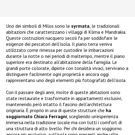
Uno dei simboli di Milos sono le
syrmata
, le tradizionali
abitazioni che caratterizzano i villaggi di Klima e Mandrakia.
Queste costruzioni nacquero secoli fa per soddisfare le
esigenze dei pescatori dell’isola. Il piano terra veniva
utilizzato come rimessa per custodire le imbarcazioni
durante la notte o nei periodi di maltempo, mentre il piano
superiore era destinato all’abitazione della famiglia. Le
grandi porte colorate, dipinte con tonalità vivaci, servivano a
distinguere facilmente ogni proprietà e ancora oggi
rappresentano uno degli elementi più fotografati dell’isola.
Con il passare degli anni, molte di queste abitazioni sono
state restaurate e trasformate in appartamenti esclusivi,
mantenendo però intatto il fascino dell’architettura
originaria. È proprio in una di queste strutture che
ha
soggiornato Chiara Ferragni
, scegliendo un’esperienza
immersa nella tradizione locale ma con tutti i comfort di
una struttura di alto livello. Per chi desidera un soggiorno
ancora più esclusivo, sull’isola sono presenti anche ville