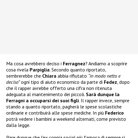
Ma cosa avrebbero deciso i
Ferragnez
? Andiamo a scoprire
cosa rivela
Parpiglia
. Secondo quanto riportato,
sembrerebbe che
Chiara
abbia rifiutato
“in modo netto e
deciso”
ogni tipo di aiuto economico da parte di
Fedez
, dopo
che il rapper avrebbe offerto una cifra non ritenuta
adeguata al mantenimento dei piccoli.
Sarà dunque la
Ferragni a occuparsi dei suoi figli
. Il rapper invece, sempre
stando a quanto riportato, pagherà le spese scolastiche
ordinarie e contribuirà alle spese mediche. In più
Federico
potrà vedere i bambini a weekend alternati, come previsto
dalla legge.
Pare dunque che l’ex coppia social più famosa di sempre si