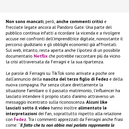
Non sono mancati
, però,
anche commenti critici
e
frecciate legate ancora al Pandoro Gate. Una parte del
pubblico continua infatti a ricordare la vicenda e a rivolgere
accuse nei confronti dell’imprenditrice digitale, nonostante il
percorso giudiziario e gli obblighi economici già affrontati.
Sul web, intanto, resta aperta anche l’ipotesi di un possibile
documentario
Netflix
che potrebbe raccontare più da vicino
la crisi attraversata da Ferragni e la sua ripartenza.
Le parole di Ferragni su TikTok sono arrivate a poche ore
dall’annuncio della
nascita del terzo figlio di Fedez
e della
nuova compagna. Pur senza citare direttamente la
situazione familiare o il passato matrimonio, l’influencer ha
lasciato intendere il proprio stato d’animo attraverso un
messaggio incentrato sulla riconoscenza.
Alcuni like
lasciati sotto il video
hanno inoltre
alimentato le
interpretazioni
dei fan, soprattutto rispetto alla relazione
con
Fedez
. Tra i commenti apprezzati da Ferragni anche frasi
come: “
Il fatto che tu non abbia mai parlato rappresenta la