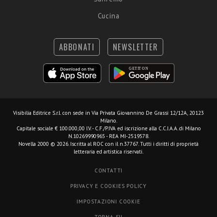
Cucina
ABBONATI
NEWSLETTER
Visibilia Editrice S.r.l.
con sede in Via Privata Giovannino De Grassi 12/12A, 20123
Milano.
Capitale sociale € 100.000,00 I.V. - C.F./P.IVA ed iscrizione alla C.C.I.A.A. di Milano
N.10269990965 - REA MI-2519578.
Novella 2000 © 2026. Iscritta al ROC con il n.37767. Tutti i diritti di proprietà
letteraria ed artistica riservati.
CONTATTI
PRIVACY E COOKIES POLICY
IMPOSTAZIONI COOKIE