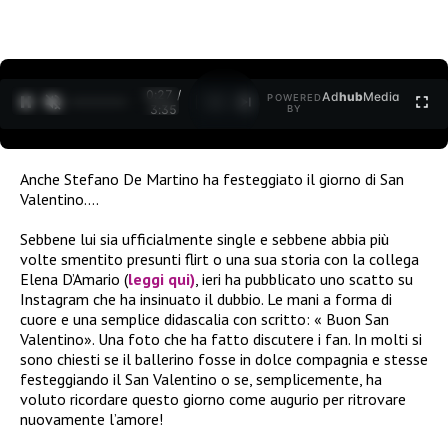
0:27 /
Ad
hub
Media
POWERED
1
/
2
3:35
BY
Anche Stefano De Martino ha festeggiato il giorno di San
Valentino….
Sebbene lui sia ufficialmente single e sebbene abbia più
volte smentito presunti flirt o una sua storia con la collega
Elena D’Amario (
leggi qui)
, ieri ha pubblicato uno scatto su
Instagram che ha insinuato il dubbio. Le mani a forma di
cuore e una semplice didascalia con scritto: « Buon San
Valentino». Una foto che ha fatto discutere i fan. In molti si
sono chiesti se il ballerino fosse in dolce compagnia e stesse
festeggiando il San Valentino o se, semplicemente, ha
voluto ricordare questo giorno come augurio per ritrovare
nuovamente l’amore!