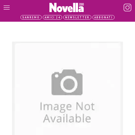
SANREMO
AMICI 24
NEWSLETTER
ABBONATI