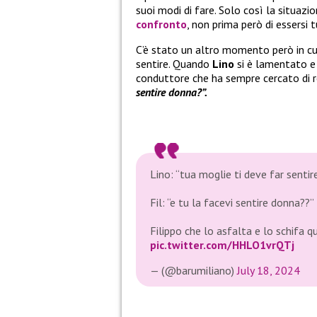
suoi modi di fare. Solo così la situazi
confronto
, non prima però di essersi 
C’è stato un altro momento però in c
sentire. Quando
Lino
si è lamentato e
conduttore che ha sempre cercato di re
sentire donna?”.
Lino: “tua moglie ti deve far senti
Fil: “e tu la facevi sentire donna??”
Filippo che lo asfalta e lo schifa 
pic.twitter.com/HHLO1vrQTj
— (@barumiliano)
July 18, 2024