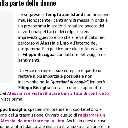
 alla parte delle donne
Le sorprese a
Temptation Island
non finiscono
mai. Nonostante i tanti anni di messa in onda è
un programma in grado di regalare ancora dei
risvolti inaspettati e dei colpi di scena
imprevisti. Questo è ciò che si è verificato nel
percorso di
Alessia
e
Lino
all’interno del
programma. E in particolare dietro la reazione
di
Filippo Bisciglia
, conduttore del viaggio nei
sentimenti.
Da voce narrante il suo compito è quello di
restare il più imparziale possibile e non
intervenire nelle
“questioni di coppia”,
ieri però
Filippo Bisciglia
ha fatto uno strappo alla
land
Alessia
si è vista rifiutare ben 5 falò di confronto
 vista prima.
ippo Bisciglia
, spazientito, prendere il suo telefono e
erno della trasmissione. Ovvero quello di
registrare un
i
Alessia
, da mostrare poi a
Lino
.
Anche in questo caso
arietà alla fidanzata e invitato il ragazzo a ragionare sui