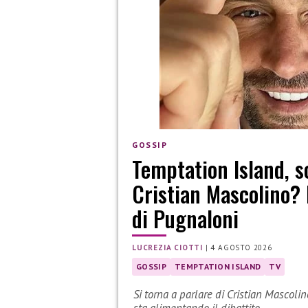
GOSSIP
Temptation Island, s
Cristian Mascolino? 
di Pugnaloni
LUCREZIA CIOTTI
|
4 AGOSTO 2026
GOSSIP
TEMPTATION ISLAND
TV
Si torna a parlare di Cristian Mascolin
sta alimentando il dibattito.