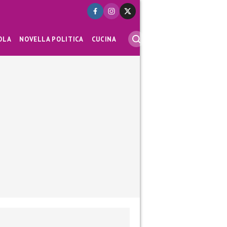
OLA
NOVELLA POLITICA
CUCINA