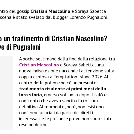
entro del gossip
Cristian Mascolino
e Soraya Sabetta
scena è stato svelato dal blogger Lorenzo Pugnaloni.
o un tradimento di Cristian Mascolino?
ve di Pugnaloni
A poche settimane dalla fine della relazione tra
Cristian Mascolino
e Soraya Sabetta, una
nuova indiscrezione riaccende l’attenzione sulla
coppia esplosa a Temptation Island 2026. Al
centro delle polemiche c’è un presunto
tradimento risalente ai primi mesi della
loro storia
, emerso soltanto dopo il falò di
confronto che aveva sancito la rottura
definitiva. Al momento, però, non esistono
conferme ufficiali da parte dei diretti
interessati e le presunte prove non sono state
rese pubbliche.