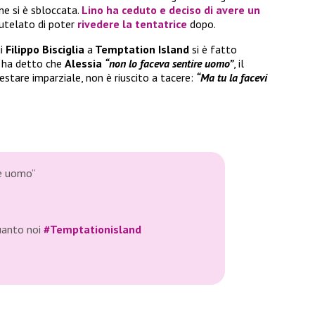
one si è sbloccata.
Lino
ha ceduto e deciso di avere un
tutelato di poter
rivedere la tentatrice
dopo.
ui
Filippo Bisciglia
a
Temptation Island
si è fatto
 ha detto che
Alessia
“non lo faceva sentire uomo”
, il
stare imparziale, non è riuscito a tacere:
“Ma tu la facevi
re uomo”
quanto noi
#Temptationisland