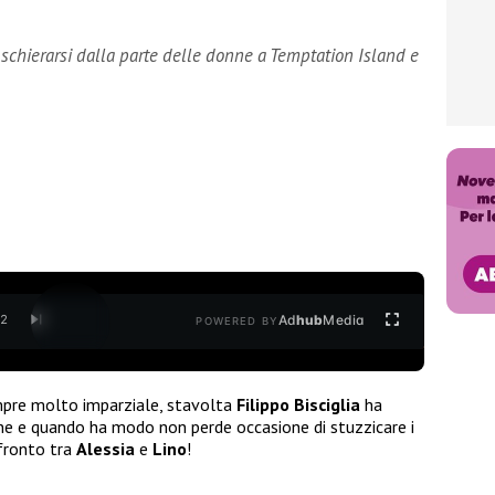
i schierarsi dalla parte delle donne a Temptation Island e
Ad
hub
Media
/
2
POWERED BY
pre molto imparziale, stavolta
Filippo Bisciglia
ha
ne e quando ha modo non perde occasione di stuzzicare i
nfronto tra
Alessia
e
Lino
!