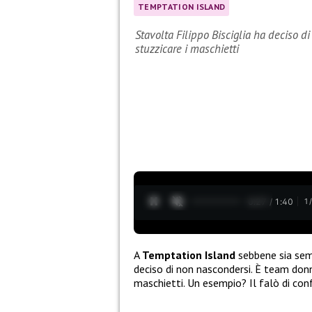
TEMPTATION ISLAND
Stavolta Filippo Bisciglia ha deciso d
stuzzicare i maschietti
0:28 / 1:40
1
A
Temptation Island
sebbene sia sem
deciso di non nascondersi. È team don
maschietti. Un esempio? Il falò di co