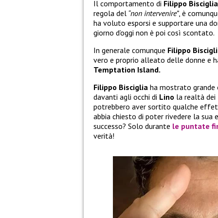
Il comportamento di
Filippo Biscigli
regola del
“non intervenire”
, è comunqu
ha voluto esporsi e supportare una do
giorno d’oggi non è poi così scontato.
In generale comunque
Filippo Biscigl
vero e proprio alleato delle donne e ha
Temptation Island.
Filippo Bisciglia
ha mostrato grande 
davanti agli occhi di
Lino
la realtà dei
potrebbero aver sortito qualche effett
abbia chiesto di poter rivedere la sua 
successo? Solo durante
le puntate fi
verità!