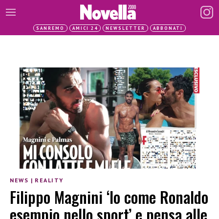
SANREMO
AMICI 24
NEWSLETTER
ABBONATI
NEWS
|
REALITY
Filippo Magnini ‘Io come Ronaldo
esempio nello sport’ e pensa alle