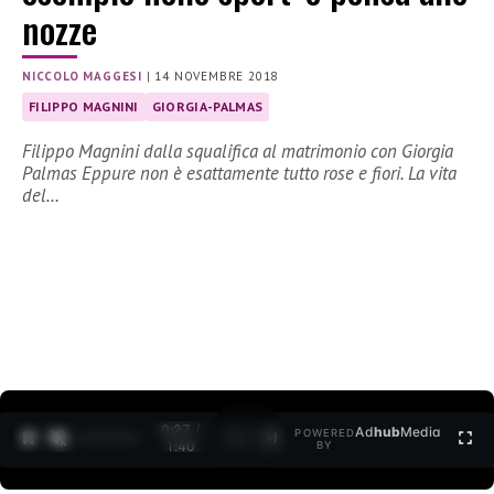
nozze
NICCOLO MAGGESI
|
14 NOVEMBRE 2018
FILIPPO MAGNINI
GIORGIA-PALMAS
Filippo Magnini dalla squalifica al matrimonio con Giorgia
Palmas Eppure non è esattamente tutto rose e fiori. La vita
del…
0:28 /
Ad
hub
Media
POWERED
1
/
2
1:40
BY