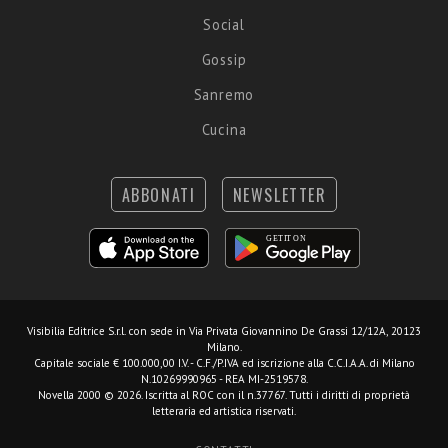
Social
Gossip
Sanremo
Cucina
ABBONATI
NEWSLETTER
Visibilia Editrice S.r.l.
con sede in Via Privata Giovannino De Grassi 12/12A, 20123
Milano.
Capitale sociale € 100.000,00 I.V. - C.F./P.IVA ed iscrizione alla C.C.I.A.A. di Milano
N.10269990965 - REA MI-2519578.
Novella 2000 © 2026. Iscritta al ROC con il n.37767. Tutti i diritti di proprietà
letteraria ed artistica riservati.