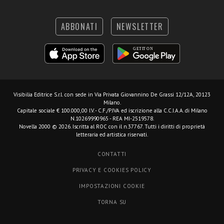
ABBONATI
NEWSLETTER
Visibilia Editrice S.r.l.
con sede in Via Privata Giovannino De Grassi 12/12A, 20123
Milano.
Capitale sociale € 100.000,00 I.V. - C.F./P.IVA ed iscrizione alla C.C.I.A.A. di Milano
N.10269990965 - REA MI-2519578.
Novella 2000 © 2026. Iscritta al ROC con il n.37767. Tutti i diritti di proprietà
letteraria ed artistica riservati.
CONTATTI
PRIVACY E COOKIES POLICY
IMPOSTAZIONI COOKIE
TORNA SU