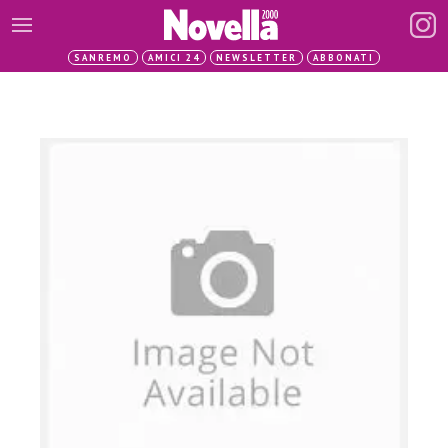
SANREMO
AMICI 24
NEWSLETTER
ABBONATI