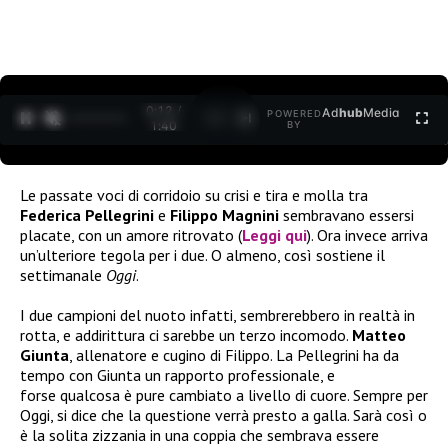
0:12 /
Ad
hub
Media
POWERED
1
/
2
1:40
BY
Le passate voci di corridoio su crisi e tira e molla tra
Federica Pellegrini
e
Filippo Magnini
sembravano essersi
placate, con un amore ritrovato (
Leggi qui
). Ora invece arriva
un’ulteriore tegola per i due. O almeno, così sostiene il
settimanale
Oggi
.
I due campioni del nuoto infatti, sembrerebbero in realtà in
rotta, e addirittura ci sarebbe un terzo incomodo.
Matteo
Giunta
, allenatore e cugino di Filippo. La Pellegrini ha da
tempo con Giunta un rapporto professionale, e
forse qualcosa è pure cambiato a livello di cuore. Sempre per
Oggi, si dice che la questione verrà presto a galla. Sarà così o
è la solita zizzania in una coppia che sembrava essere