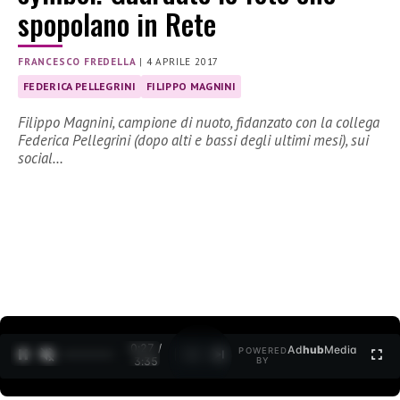
spopolano in Rete
FRANCESCO FREDELLA
|
4 APRILE 2017
FEDERICA PELLEGRINI
FILIPPO MAGNINI
Filippo Magnini, campione di nuoto, fidanzato con la collega
Federica Pellegrini (dopo alti e bassi degli ultimi mesi), sui
social…
0:27 /
Ad
hub
Media
POWERED
1
/
2
3:35
BY