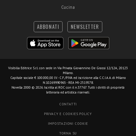
Cucina
ABBONATI
NEWSLETTER
Visibilia Editrice S.r.l.
con sede in Via Privata Giovannino De Grassi 12/12A, 20123
Milano.
Capitale sociale € 100.000,00 I.V. - C.F./P.IVA ed iscrizione alla C.C.I.A.A. di Milano
N.10269990965 - REA MI-2519578.
Novella 2000 © 2026. Iscritta al ROC con il n.37767. Tutti i diritti di proprietà
letteraria ed artistica riservati.
CONTATTI
PRIVACY E COOKIES POLICY
IMPOSTAZIONI COOKIE
TORNA SU