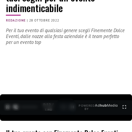
indimenticabile
REDAZIONE
|
28 OTTOBRE 2022
Per il tuo evento di qualsiasi genere scegli Finemente Dolce
Eventi, dalle nozze alla festa aziendale è il team perfetto
per un evento top
0:12 /
Ad
hub
Media
POWERED
1
/
2
1:40
BY