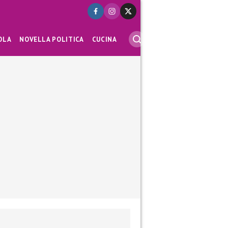
OLA
NOVELLA POLITICA
CUCINA