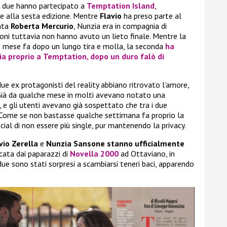
 i due hanno partecipato a
Temptation Island
,
 e alla sesta edizione. Mentre
Flavio
ha preso parte al
zata
Roberta Mercurio
, Nunzia era in compagnia di
ioni tuttavia non hanno avuto un lieto finale. Mentre la
he mese fa dopo un lungo tira e molla, la seconda
ha
ia proprio a
Temptation
, dopo un duro falò di
e ex protagonisti del reality abbiano ritrovato l’amore,
o! Già da qualche mese in molti avevano notato una
, e gli utenti avevano già sospettato che tra i due
. Come se non bastasse qualche settimana fa proprio la
ial di non essere più single, pur mantenendo la privacy.
vio Zerella
e
Nunzia Sansone stanno ufficialmente
ccata dai paparazzi di
Novella 2000
ad Ottaviano, in
 I due sono stati sorpresi a scambiarsi teneri baci, apparendo