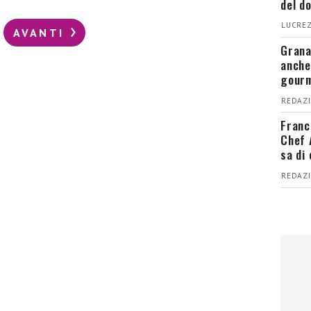
del d
LUCREZ
AVANTI
Grana
anche
gour
REDAZI
Franc
Chef 
sa di
REDAZI