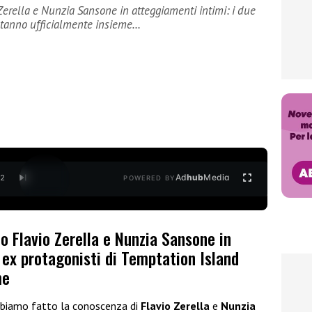
erella e Nunzia Sansone in atteggiamenti intimi: i due
 stanno ufficialmente insieme…
Ad
hub
Media
/
2
POWERED BY
o Flavio Zerella e Nunzia Sansone in
 ex protagonisti di Temptation Island
me
abbiamo fatto la conoscenza di
Flavio Zerella
e
Nunzia