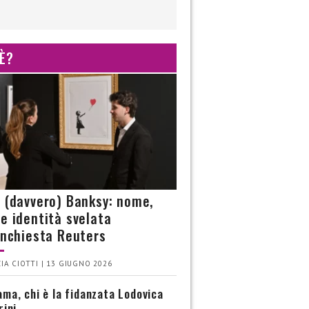
 È?
è (davvero) Banksy: nome,
 e identità svelata
’inchiesta Reuters
IA CIOTTI | 13 GIUGNO 2026
ma, chi è la fidanzata Lodovica
rini