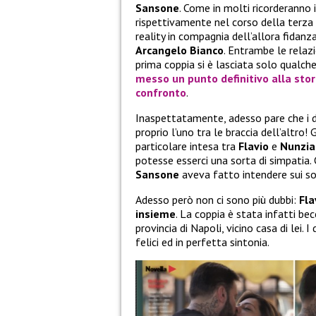
Sansone
. Come in molti ricorderanno
rispettivamente nel corso della terza
reality in compagnia dell’allora fidan
Arcangelo Bianco
. Entrambe le relaz
prima coppia si è lasciata solo qualc
messo un punto definitivo alla stor
confronto
.
Inaspettatamente, adesso pare che i du
proprio l’uno tra le braccia dell’altr
particolare intesa tra
Flavio
e
Nunzia
potesse esserci una sorta di simpatia
Sansone
aveva fatto intendere sui soc
Adesso però non ci sono più dubbi:
Fla
insieme
. La coppia è stata infatti be
provincia di Napoli, vicino casa di lei.
felici ed in perfetta sintonia.