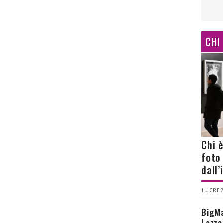
CHI
Chi 
foto
dall
LUCREZ
BigMa
Lazze