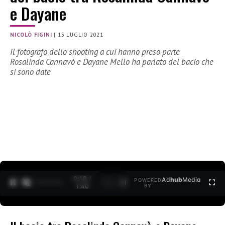
e Dayane
NICOLÒ FIGINI
|
15 LUGLIO 2021
Il fotografo dello shooting a cui hanno preso parte
Rosalinda Cannavò e Dayane Mello ha parlato del bacio che
si sono date
0:19 /
Ad
hub
Media
POWERED
1
/
2
1:40
BY