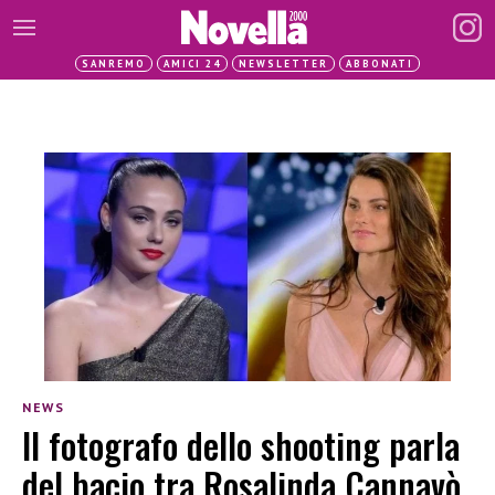
SANREMO
AMICI 24
NEWSLETTER
ABBONATI
NEWS
Il fotografo dello shooting parla
del bacio tra Rosalinda Cannavò