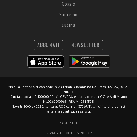
Gossip
Sanremo
Cucina
ABBONATI
NEWSLETTER
Visibilia Editrice S.r.l.
con sede in Via Privata Giovannino De Grassi 12/12A, 20123
Milano.
Capitale sociale € 100.000,00 I.V. - C.F./P.IVA ed iscrizione alla C.C.I.A.A. di Milano
N.10269990965 - REA MI-2519578.
Novella 2000 © 2026. Iscritta al ROC con il n.37767. Tutti i diritti di proprietà
letteraria ed artistica riservati.
CONTATTI
PRIVACY E COOKIES POLICY