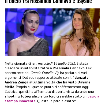
Il bacio tra Rosalinda Cannavò e Dayane
Nella giornata di ieri,
mercoledì 14 luglio 2021
, è stata
rilasciata un’intervista fatta a
Rosalinda Cannavò
. L’ex
concorrente del
Grande Fratello Vip
ha parlato di vari
argomenti. Dal suo rapporto attuale con il
fidanzato
Andrea Zenga
all’
ultima volta che ha visto Dayane
Mello
. Proprio su questo punto ci soffermeremo oggi.
L’attrice, quindi, ha affermato di averla vista durante uno
shooting fotografico
e tra loro ci sarebbe stato un
bacio a
stampo
innocente
. Queste le parole esatte: