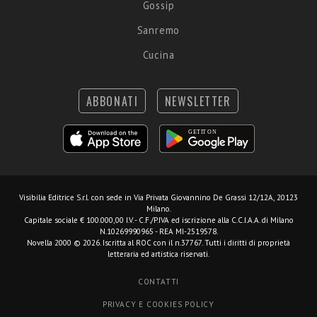
Gossip
Sanremo
Cucina
ABBONATI
NEWSLETTER
Visibilia Editrice S.r.l.
con sede in Via Privata Giovannino De Grassi 12/12A, 20123
Milano.
Capitale sociale € 100.000,00 I.V. - C.F./P.IVA ed iscrizione alla C.C.I.A.A. di Milano
N.10269990965 - REA MI-2519578.
Novella 2000 © 2026. Iscritta al ROC con il n.37767. Tutti i diritti di proprietà
letteraria ed artistica riservati.
CONTATTI
PRIVACY E COOKIES POLICY