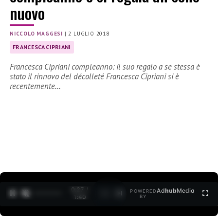
nuovo
NICCOLO MAGGESI
|
2 LUGLIO 2018
FRANCESCA CIPRIANI
Francesca Cipriani compleanno: il suo regalo a se stessa è
stato il rinnovo del décolleté Francesca Cipriani si è
recentemente…
0:27 /
Ad
hub
Media
POWERED
1
/
2
1:40
BY