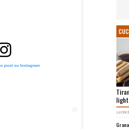
CUC
to post su Instagram
Tira
light
LUCREZ
Grana