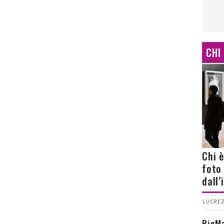
CHI
Chi 
foto
dall
LUCREZ
BigMa