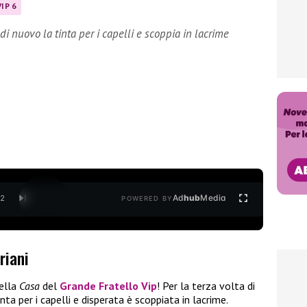
IP 6
di nuovo la tinta per i capelli e scoppia in lacrime
Ad
hub
Media
/
2
POWERED BY
riani
ella
Casa
del
Grande Fratello Vip
! Per la terza volta di
ta per i capelli e disperata è scoppiata in lacrime.