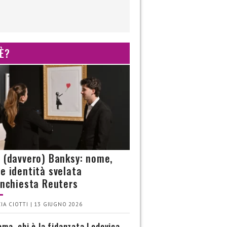
 È?
è (davvero) Banksy: nome,
 e identità svelata
’inchiesta Reuters
IA CIOTTI | 13 GIUGNO 2026
ma, chi è la fidanzata Lodovica