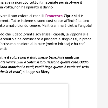
na aveva ricevuto tutto il materiale per risolvere il
a volta, non ha riparato il danno.
vere il suo colore di capelli,
Francesca
Cipriani
si è
renti. Tutte insieme si sono così spese affinché la loro
anto amato biondo cenere. Ma il dramma è dietro l’angolo!
o che il decolorante schiarisse i capelli, la vippona si è
ttenuto e ha cominciato a piangere a singhiozzi, in preda
ortissimo bruciore alla cute (molto irritata) e ha così
enti:
a e il colore non è stato messo bene. Fate qualcosa
Fate venire Lulù o Soleil. A loro riescono queste cose. Oddio
Sono arancioni e verdi, verdi! Raga questo è verde sul serio.
che io ci vedo”
, si legge su
Biccy
.