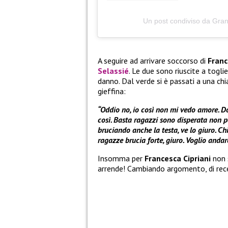
Un post condiviso da Gran
A seguire ad arrivare soccorso di
Franc
Selassié
. Le due sono riuscite a togl
danno. Dal verde si è passati a una ch
gieffina:
“Oddio no, io così non mi vedo amore. D
così. Basta ragazzi sono disperata non p
bruciando anche la testa, ve lo giuro. C
ragazze brucia forte, giuro. Voglio andar
Insomma per
Francesca Cipriani
non s
arrende! Cambiando argomento, di rece