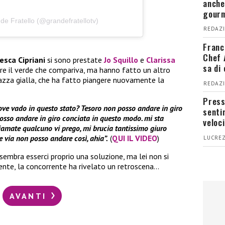
anche
gour
de Fratello (@grandefratellotv)
REDAZI
Franc
Chef 
esca Cipriani
si sono prestate
Jo Squillo
e
Clarissa
sa di
iere il verde che compariva, ma hanno fatto un altro
iazza gialla, che ha fatto piangere nuovamente la
REDAZI
Press
ove vado in questo stato? Tesoro non posso andare in giro
senti
osso andare in giro conciata in questo modo. mi sta
veloci
hiamate qualcuno vi prego, mi brucia tantissimo giuro
e via non posso andare così, ahia”.
(
QUI IL VIDEO
)
LUCREZ
embra esserci proprio una soluzione, ma lei non si
nte, la concorrente ha rivelato un retroscena…
AVANTI