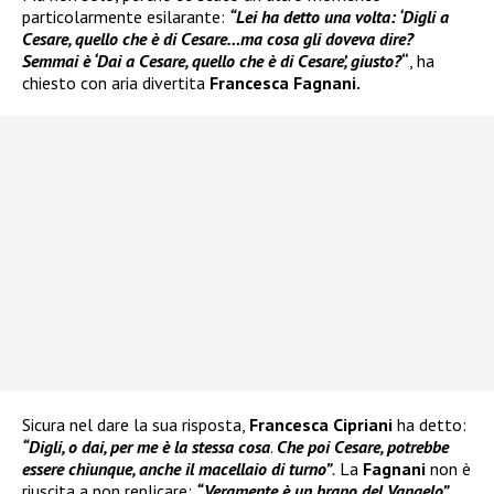
particolarmente esilarante:
“Lei ha detto una volta: ‘Digli a
Cesare, quello che è di Cesare…ma cosa gli doveva dire?
Semmai è ‘Dai a Cesare, quello che è di Cesare’, giusto?
“
, ha
chiesto con aria divertita
Francesca Fagnani.
Sicura nel dare la sua risposta,
Francesca Cipriani
ha detto:
“Digli, o dai, per me è la stessa cosa
.
Che poi Cesare, potrebbe
essere chiunque, anche il macellaio di turno”
.
La
Fagnani
non è
riuscita a non replicare:
“Veramente è un brano del Vangelo”
.