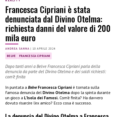
REALITY
Francesca Cipriani è stata
denunciata dal Divino Otelma:
richiesta danni del valore di 200
mila euro
ANDREA SANNA
|
10 APRILE 2024
BELVE
FRANCESCA CIPRIANI
Dopo tanti anni a Belve Francesca Cipriani parla della
denuncia da parte del Divino Otelma e dei soldi richiesti:
com’è finita
In puntata a
Belve
Francesca Cipriani
è tornata sulla
famosa denuncia del
Divino Otelma
dopo la spinta durante
un gioco a
L’Isola dei Famosi.
Com’è finita? Ha davvero
dovuto risarcire l’ex amico? Ecco cosa è successo.
La denuncia del Divino Otelma a Francesca