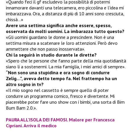
«Quando feci il gf escludevo la possibilità di potermi
innamorare davanti una telecamera, ero piccolina e l’idea mi
imbarazzava. Ora, a distanza di più di 10 anni sono cresciuta,
chissà…»
Avere una settima significa anche essere, spesso,
osservata da molti uomini. La imbarazza tutto questo?
«Gli uomini guardano le donne a prescindere. Non è una
settima misura a scatenare le loro attenzioni. Però devo
ammettere che non passo inosservata».
Chi la seguirà in studio durante le dirette?
«Spero che le persone che fanno parte della mia quotidianità
siano li a sostenermi. La mia famiglia, i miei amici di sempre».
“Non sono una stupidina e ora sogno di condurre
Zelig…”, aveva detto tempo fa. Nel frattempo ha un
altro sogno in tv?
«Il mio sogno nel cassetto è sempre quello di poter
condurre un programma comico, fresco e divertente. Mi
piacerebbe poter fare uno show con i bimbi, una sorta di Bim
Bum Bam 2.0.».
PAURA ALL’ISOLA DEI FAMOSI. Malore per Francesca
Cipriani. Arriva il medico