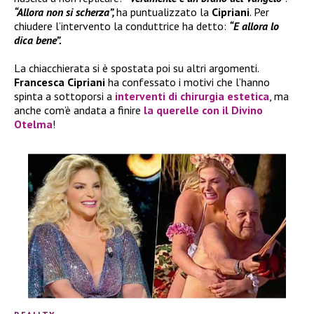
“Allora non si scherza”,
ha puntualizzato la
Cipriani
. Per
chiudere l’intervento la conduttrice ha detto:
“E allora lo
dica bene”.
La chiacchierata si è spostata poi su altri argomenti.
Francesca Cipriani
ha confessato i motivi che l’hanno
spinta a sottoporsi a
interventi di chirurgia estetica
, ma
anche com’è andata a finire
la querelle con il
Divino
Otelma
!