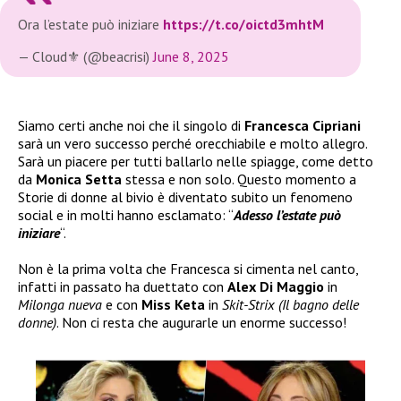
Ora l’estate può iniziare
https://t.co/oictd3mhtM
— Cloud⚜️ (@beacrisi)
June 8, 2025
Siamo certi anche noi che il singolo di
Francesca Cipriani
sarà un vero successo perché orecchiabile e molto allegro.
Sarà un piacere per tutti ballarlo nelle spiagge, come detto
da
Monica Setta
stessa e non solo. Questo momento a
Storie di donne al bivio è diventato subito un fenomeno
social e in molti hanno esclamato: “
Adesso l’estate può
iniziare
“.
Non è la prima volta che Francesca si cimenta nel canto,
infatti in passato ha duettato con
Alex Di Maggio
in
Milonga nueva
e con
Miss Keta
in
Skit-Strix (Il bagno delle
donne)
. Non ci resta che augurarle un enorme successo!