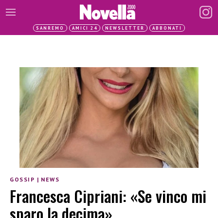
SANREMO
AMICI 24
NEWSLETTER
ABBONATI
GOSSIP
|
NEWS
Francesca Cipriani: «Se vinco mi
sparo la decima»