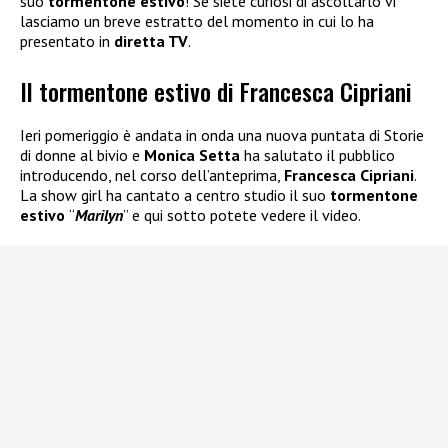
suo
tormentone estivo
! Se siete curiosi di ascoltarlo vi
lasciamo un breve estratto del momento in cui lo ha
presentato in
diretta TV
.
Il tormentone estivo di Francesca Cipriani
Ieri pomeriggio è andata in onda una nuova puntata di Storie
di donne al bivio e
Monica Setta
ha salutato il pubblico
introducendo, nel corso dell’anteprima,
Francesca Cipriani
.
La show girl ha cantato a centro studio il suo
tormentone
estivo
“
Marilyn
” e qui sotto potete vedere il video.