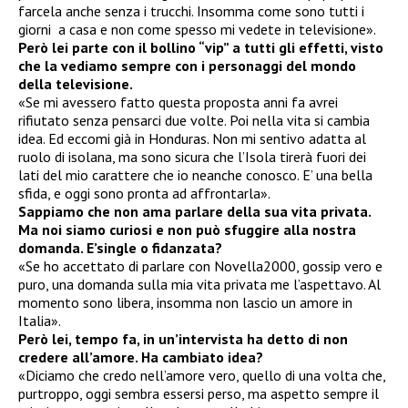
farcela anche senza i trucchi. Insomma come sono tutti i
giorni a casa e non come spesso mi vedete in televisione».
Però lei parte con il bollino “vip” a tutti gli effetti, visto
che la vediamo sempre con i personaggi del mondo
della televisione.
«Se mi avessero fatto questa proposta anni fa avrei
rifiutato senza pensarci due volte. Poi nella vita si cambia
idea. Ed eccomi già in Honduras. Non mi sentivo adatta al
ruolo di isolana, ma sono sicura che l’Isola tirerà fuori dei
lati del mio carattere che io neanche conosco. E’ una bella
sfida, e oggi sono pronta ad affrontarla».
Sappiamo che non ama parlare della sua vita privata.
Ma noi siamo curiosi e non può sfuggire alla nostra
domanda. E’single o fidanzata?
«Se ho accettato di parlare con Novella2000, gossip vero e
puro, una domanda sulla mia vita privata me l’aspettavo. Al
momento sono libera, insomma non lascio un amore in
Italia».
Però lei, tempo fa, in un’intervista ha detto di non
credere all’amore. Ha cambiato idea?
«Diciamo che credo nell’amore vero, quello di una volta che,
purtroppo, oggi sembra essersi perso, ma aspetto sempre il