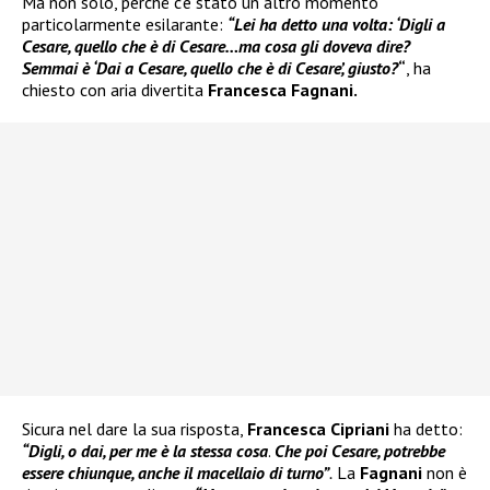
Ma non solo, perché c’è stato un altro momento
particolarmente esilarante:
“Lei ha detto una volta: ‘Digli a
Cesare, quello che è di Cesare…ma cosa gli doveva dire?
Semmai è ‘Dai a Cesare, quello che è di Cesare’, giusto?
“
, ha
chiesto con aria divertita
Francesca Fagnani.
Sicura nel dare la sua risposta,
Francesca Cipriani
ha detto:
“Digli, o dai, per me è la stessa cosa
.
Che poi Cesare, potrebbe
essere chiunque, anche il macellaio di turno”
.
La
Fagnani
non è