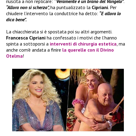
riuscita a non replicare:
“Veramente è un brano del Vangelo”
.
“Allora non si scherza”,
ha puntualizzato la
Cipriani
. Per
chiudere l’intervento la conduttrice ha detto:
“E allora lo
dica bene”.
La chiacchierata si è spostata poi su altri argomenti.
Francesca Cipriani
ha confessato i motivi che l’hanno
spinta a sottoporsi a
interventi di chirurgia estetica
, ma
anche com’è andata a finire
la querelle con il
Divino
Otelma
!