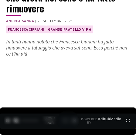
rimuovere
ANDREA SANNA
|
20 SETTEMBRE 2021
FRANCESCA CIPRIANI
GRANDE FRATELLO VIP 6
In tanti hanno notato che Francesca Cipriani ha fatto
rimuovere il tatuaggio che aveva sul seno. Ecco perché non
ce l’ha più
0:30 /
Ad
hub
Media
POWERED
1
/
2
1:40
BY