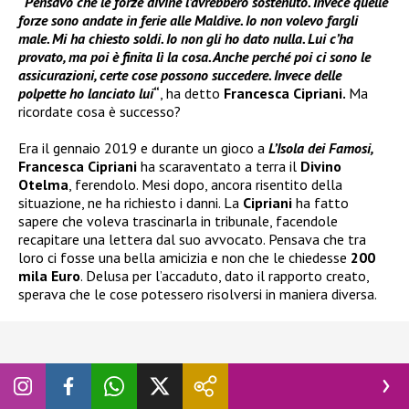
“
Pensavo che le forze divine l’avrebbero sostenuto. Invece quelle
forze sono andate in ferie alle Maldive. Io non volevo fargli
male. Mi ha chiesto soldi. Io non gli ho dato nulla. Lui c’ha
provato, ma poi è finita lì la cosa. Anche perché poi ci sono le
assicurazioni, certe cose possono succedere. Invece delle
polpette ho lanciato lui
“
, ha detto
Francesca Cipriani.
Ma
ricordate cosa è successo?
Era il gennaio 2019 e durante un gioco a
L’Isola dei Famosi,
Francesca Cipriani
ha scaraventato a terra il
Divino
Otelma
, ferendolo. Mesi dopo, ancora risentito della
situazione, ne ha richiesto i danni. La
Cipriani
ha fatto
sapere che voleva trascinarla in tribunale, facendole
recapitare una lettera dal suo avvocato. Pensava che tra
loro ci fosse una bella amicizia e non che le chiedesse
200
mila Euro
. Delusa per l’accaduto, dato il rapporto creato,
sperava che le cose potessero risolversi in maniera diversa.