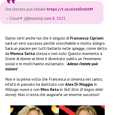
Ora l’estate può iniziare
https://t.co/oictd3mhtM
— Cloud⚜️ (@beacrisi)
June 8, 2025
Siamo certi anche noi che il singolo di
Francesca Cipriani
sarà un vero successo perché orecchiabile e molto allegro.
Sarà un piacere per tutti ballarlo nelle spiagge, come detto
da
Monica Setta
stessa e non solo. Questo momento a
Storie di donne al bivio è diventato subito un fenomeno
social e in molti hanno esclamato: “
Adesso l’estate può
iniziare
“.
Non è la prima volta che Francesca si cimenta nel canto,
infatti in passato ha duettato con
Alex Di Maggio
in
Milonga nueva
e con
Miss Keta
in
Skit-Strix (Il bagno delle
donne)
. Non ci resta che augurarle un enorme successo!