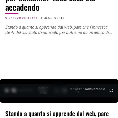
accadendo
VINCENZO CHIANESE
|
4 MAGGIO 2019
Stando a quanto si apprende dal web, pare che Francesca
De Andrè sia stata denunciata per bullismo da un’amica di…
0:27 /
Ad
hub
Media
POWERED
1
/
2
1:40
BY
Stando a quanto si apprende dal web, pare