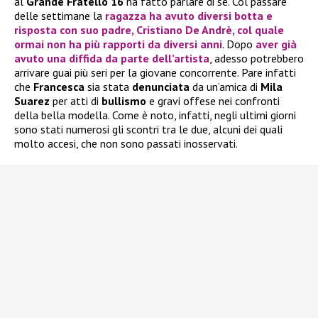
al
Grande Fratello 16
ha fatto parlare di sé. Col passare
delle settimane la
ragazza ha avuto diversi botta e
risposta con suo padre,
Cristiano De Andrè
, col quale
ormai non ha più rapporti da diversi anni
. Dopo
aver già
avuto una diffida da parte dell’artista
, adesso potrebbero
arrivare guai più seri per la giovane concorrente. Pare infatti
che
Francesca
sia stata
denunciata
da un’amica di
Mila
Suarez
per atti di
bullismo
e gravi offese nei confronti
della bella modella. Come è noto, infatti, negli ultimi giorni
sono stati numerosi gli scontri tra le due, alcuni dei quali
molto accesi, che non sono passati inosservati.