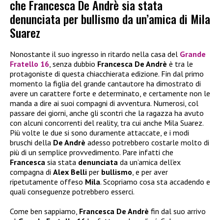
che Francesca De Andrè sia stata
denunciata per bullismo da un’amica di Mila
Suarez
Nonostante il suo ingresso in ritardo nella casa del
Grande
Fratello 16
, senza dubbio
Francesca De Andrè
è tra le
protagoniste di questa chiacchierata edizione. Fin dal primo
momento la figlia del grande cantautore ha dimostrato di
avere un carattere forte e determinato, e certamente non le
manda a dire ai suoi compagni di avventura. Numerosi, col
passare dei giorni, anche gli scontri che la ragazza ha avuto
con alcuni concorrenti del reality, tra cui anche Mila Suarez.
Più volte le due si sono duramente attaccate, e i modi
bruschi della
De Andrè
adesso potrebbero costarle molto di
più di un semplice provvedimento. Pare infatti che
Francesca
sia stata
denunciata
da un’amica dell’ex
compagna di
Alex Belli
per
bullismo
, e per aver
ripetutamente offeso
Mila
. Scopriamo cosa sta accadendo e
quali conseguenze potrebbero esserci.
Come ben sappiamo,
Francesca De Andrè
fin dal suo arrivo