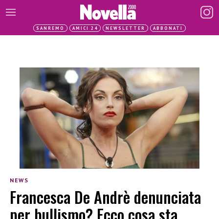
SANREMO
AMICI 24
NEWSLETTER
ABBONATI
NEWS
Francesca De Andrè denunciata
per bullismo? Ecco cosa sta