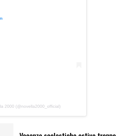
am
la 2000 (@novella2000_official)
Vacanze scolastiche estive troppo