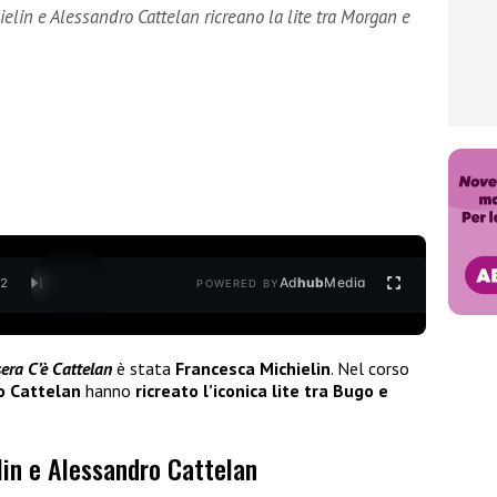
ielin e Alessandro Cattelan ricreano la lite tra Morgan e
Ad
hub
Media
/
2
POWERED BY
era C’è Cattelan
è stata
Francesca Michielin
. Nel corso
o Cattelan
hanno
ricreato l’iconica lite tra Bugo e
lin e Alessandro Cattelan