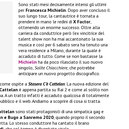
Sono stati mesi decisamente intensi gli ultimi
per
Francesca Michielin
. Dopo aver concluso il
suo lungo tour, la cantautrice è tornata a
prendere in mano le redini di
X Factor
,
ottenendo un enorme successo. Oltre alla
carriera da conduttrice però l’ex vincitrice del
talent show non ha mai accantonato la sua
musica e così per 6 sabato sera ha tenuto una
vera residence a Milano, durante la quale è
accaduto di tutto. Come se non bastasse la
Michielin
ha da poco rilasciato il suo nuovo
singolo,
Solite Chiacchiere
, che potrebbe
anticipare un nuovo progetto discografico.
 come ospite a
Stasera C’è Cattelan
. La nuova edizione del
Cattelan
è appena partita su Rai 2 e come al solito non
ena. A un tratto infatti è accaduto qualcosa di totalmente
ubblico e il web. Andiamo a scoprire di cosa si tratta.
attelan
sono stati protagonisti di una simpatica gag e
gan e Bugo a Sanremo 2020
, quando proprio il secondo
iretta. Lo stesso conduttore ha cantato il brano
di
, che col tempo è diventato virale.