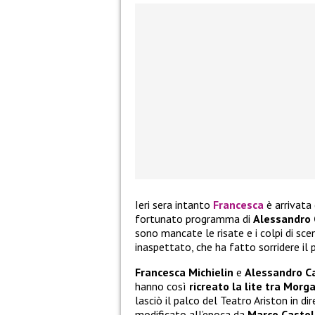
Ieri sera intanto
Francesca
è arrivata
fortunato programma di
Alessandro 
sono mancate le risate e i colpi di sc
inaspettato, che ha fatto sorridere il p
Francesca Michielin
e
Alessandro C
hanno così
ricreato la lite tra Mor
lasciò il palco del Teatro Ariston in d
modificato all’epoca da
Marco Castol