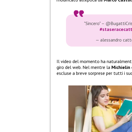
"Sincero" – @BugattiCri
#staseracecat
— alessandro cat
Il video del momento ha naturalmente 
giro del web. Nel mentre la
Michielin
escluse a breve sorprese per tutti i suo