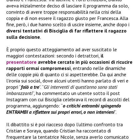
aveva inizialmente deciso di lasciare il programma da solo,
convinto di avere troppe responsabilità nella crisi della
coppia e di non essere il ragazzo giusto per Francesca. Alla
fine, però, i due hanno scelto di uscire insieme, anche dopo i
diversi tentativi di Bisciglia di far riflettere il ragazzo
sulla decisione
.
È proprio questo atteggiamento ad aver suscitato le
maggiori contestazioni: secondo i detrattori,
il
presentatore
avrebbe cercato in più occasioni di ricucire
rapporti ormai compromessi
, entrando nelle dinamiche
delle coppie più di quanto ci si aspetterebbe. Da qui anche
l’ironia sui social, dove alcuni utenti hanno parlato di veri e
propri “
falò a tre
”. “
Gli interventi di quest’anno sono stati
imbarazzanti
”, ha commentato un utente sotto il post
Instagram con cui Bisciglia celebrava il record di ascolti del
programma, aggiungendo: “
o critichi entrambi spingendo
ENTRAMBI a riflettere sui propri errori, o non intervieni
”.
Il dibattito si è poi riacceso dopo l’ultimo confronto tra
Cristian e Soraya, quando Cristian ha raccontato di
frequentare la tentatrice Nicole, senza averlo comunicato