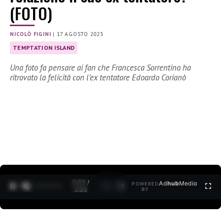
(FOTO)
NICOLÒ FIGINI
|
17 AGOSTO 2023
TEMPTATION ISLAND
Una foto fa pensare ai fan che Francesca Sorrentino ha
ritrovato la felicità con l’ex tentatore Edoardo Corianò
0:30 /
Ad
hub
Media
POWERED
1
/
2
3:35
BY