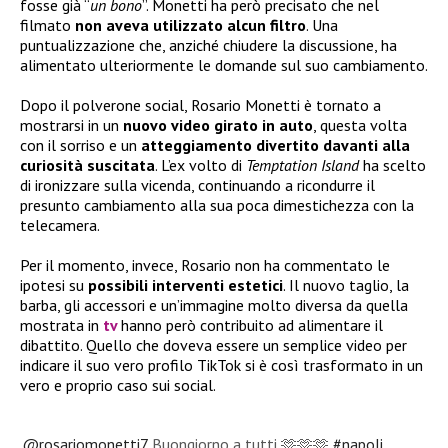
fosse già “
un bono
”. Monetti ha però precisato che nel
filmato
non aveva utilizzato alcun filtro
. Una
puntualizzazione che, anziché chiudere la discussione, ha
alimentato ulteriormente le domande sul suo cambiamento.
Dopo il polverone social, Rosario Monetti è tornato a
mostrarsi in un
nuovo video girato in auto
, questa volta
con il sorriso e un
atteggiamento divertito davanti alla
curiosità suscitata
. L’ex volto di
Temptation Island
ha scelto
di ironizzare sulla vicenda, continuando a ricondurre il
presunto cambiamento alla sua poca dimestichezza con la
telecamera.
Per il momento, invece, Rosario non ha commentato le
ipotesi su
possibili interventi estetici
. Il nuovo taglio, la
barba, gli accessori e un’immagine molto diversa da quella
mostrata in
tv
hanno però contribuito ad alimentare il
dibattito. Quello che doveva essere un semplice video per
indicare il suo vero profilo TikTok si è così trasformato in un
vero e proprio caso sui social.
@rosariomonetti7
Buongiorno a tutti 🫶🫶🫶
#napoli