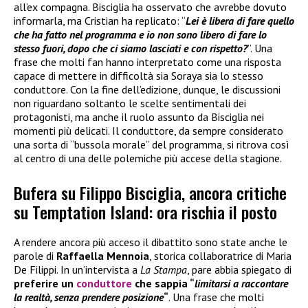
all’ex compagna. Bisciglia ha osservato che avrebbe dovuto
informarla, ma Cristian ha replicato: “
Lei è libera di fare quello
che ha fatto nel programma e io non sono libero di fare lo
stesso fuori, dopo che ci siamo lasciati e con rispetto?
”. Una
frase che molti fan hanno interpretato come una risposta
capace di mettere in difficoltà sia Soraya sia lo stesso
conduttore. Con la fine dell’edizione, dunque, le discussioni
non riguardano soltanto le scelte sentimentali dei
protagonisti, ma anche il ruolo assunto da Bisciglia nei
momenti più delicati. Il conduttore, da sempre considerato
una sorta di “bussola morale” del programma, si ritrova così
al centro di una delle polemiche più accese della stagione.
Bufera su Filippo Bisciglia, ancora critiche
su Temptation Island: ora rischia il posto
A rendere ancora più acceso il dibattito sono state anche le
parole di
Raffaella Mennoia
, storica collaboratrice di Maria
De Filippi. In un’intervista a
La Stampa
, pare abbia spiegato di
preferire un
conduttore
che sappia “
limitarsi a raccontare
la realtà, senza prendere posizione
“
. Una frase che molti