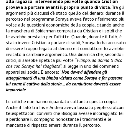
alla ragazza
,
intervenendo più volte quando Cristian
provava a portare avanti il proprio punto di vista
. Tra gli
argomenti più discussi c’è stato quello del denaro: durante il
percorso nel programma Soraya aveva fatto riferimento più
volte alle questioni economiche della coppia, citando anche
la maschera di Spiderman comprata da Cristian e i soldi che
le avrebbe prestato per l’affitto. Quando, durante il falò, è
stato invece Cristian a parlare di soldi, Soraya lo ha accusato
di essere troppo legato al denaro e il conduttore lo avrebbe
invitato a cambiare argomento. Una dinamica che, secondo i
critici, si sarebbe ripetuta più volte. “
Filippo, da donna ti dico
che con Soraya hai sbagliato
”, si legge in uno dei commenti
apparsi sui social. E ancora: “
Non dovevi difendere gli
atteggiamenti di una bimba viziata come Soraya e far passare
lui come il cattivo della storia… da conduttore dovresti essere
imparziale
”.
Le critiche non hanno riguardato soltanto questa coppia.
Anche il falò tra Iris e Andrea aveva lasciato perplessi alcuni
telespettatori, convinti che Bisciglia avesse incoraggiato lei
a perdonare il compagno nonostante i tradimenti e le
mancanze di rispetto emersi durante il percorso.