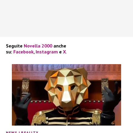
Seguite
Novella 2000
anche
su:
Facebook
,
Instagram
e
X
.
NEWS
|
REALITY