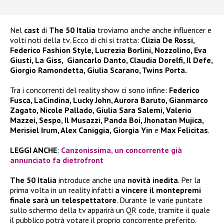
Nel
cast
di
The 50 Italia
troviamo anche anche influencer e
volti noti della tv. Ecco di chi si tratta:
Clizia De Rossi,
Federico Fashion Style, Lucrezia Borlini, Nozzolino, Eva
Giusti, La Giss, Giancarlo Danto, Claudia Dorelfi, Il Defe,
Giorgio Ramondetta, Giulia Scarano, Twins Porta.
Tra i concorrenti del reality show ci sono infine:
Federico
Fusca, LaCindina, Lucky John, Aurora Baruto, Gianmarco
Zagato, Nicole Pallado, Giulia Sara Salemi, Valerio
Mazzei, Sespo, Il Musazzi, Panda Boi, Jhonatan Mujica,
Merisiel Irum, Alex Caniggia, Giorgia Yin
e
Max Felicitas
.
LEGGI ANCHE
:
Canzonissima, un concorrente già
annunciato fa dietrofront
The 50 Italia
introduce anche una
novità inedita
. Per la
prima volta in un reality infatti
a vincere il montepremi
finale sarà un telespettatore
. Durante le varie puntate
sullo schermo della tv apparirà un QR code, tramite il quale
il pubblico potrà votare il proprio concorrente preferito.