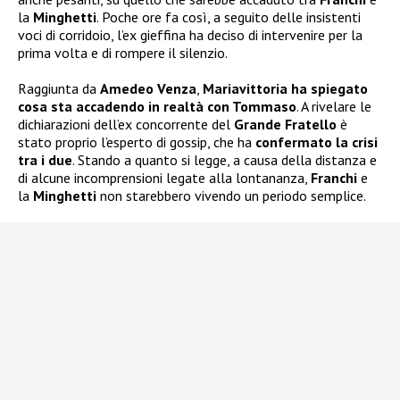
la
Minghetti
. Poche ore fa così, a seguito delle insistenti
voci di corridoio, l’ex gieffina ha deciso di intervenire per la
prima volta e di rompere il silenzio.
Raggiunta da
Amedeo Venza
,
Mariavittoria ha spiegato
cosa sta accadendo in realtà con Tommaso
. A rivelare le
dichiarazioni dell’ex concorrente del
Grande Fratello
è
stato proprio l’esperto di gossip, che ha
confermato la crisi
tra i due
. Stando a quanto si legge, a causa della distanza e
di alcune incomprensioni legate alla lontananza,
Franchi
e
la
Minghetti
non starebbero vivendo un periodo semplice.