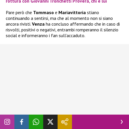
rottura con Giovanni Tronchetti Provera, chi è lui
Pare però che
Tommaso
e
Mariavittoria
stiano
continuando a sentirsi, ma che al momento non si siano
ancora rivisti.
Venza
ha concluso affermando che in caso di
risvolti, positivi o negativi, entrambi romperanno il silenzio
social e informeranno i fan sull’accaduto.
Seguite
Novella 2000
anche