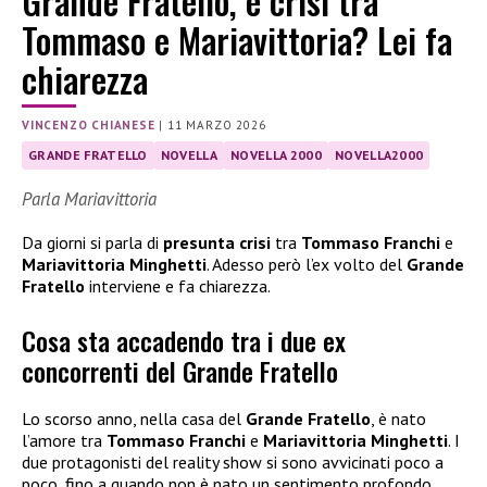
Grande Fratello, è crisi tra
Tommaso e Mariavittoria? Lei fa
chiarezza
VINCENZO CHIANESE
|
11 MARZO 2026
GRANDE FRATELLO
NOVELLA
NOVELLA 2000
NOVELLA2000
Parla Mariavittoria
Da giorni si parla di
presunta crisi
tra
Tommaso Franchi
e
Mariavittoria Minghetti
. Adesso però l’ex volto del
Grande
Fratello
interviene e fa chiarezza.
Cosa sta accadendo tra i due ex
concorrenti del Grande Fratello
Lo scorso anno, nella casa del
Grande Fratello
, è nato
l’amore tra
Tommaso Franchi
e
Mariavittoria Minghetti
. I
due protagonisti del reality show si sono avvicinati poco a
poco, fino a quando non è nato un sentimento profondo.