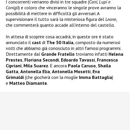
I concorrenti verranno divisi in tre squadre (
Cani, Lupi e
Conigli
) e coloro che vinceranno le singole prove avranno la
possibilità di mettere in difficoltà gli avversari. A
supervisionare il tutto sarà la misteriosa figura del
Leone
,
che commenterà quanto accade all’interno del castello.
In attesa di scoprire cosa accadrà, in queste ore è stato
annunciato il
cast
di
The 50 Italia
, composto da numerosi
volti che abbiamo già conosciuto in altri famosi programmi.
Direttamente dal
Grande Fratello
troviamo infatti
Helena
Prestes
,
Floriana Secondi
,
Edoardo Tavassi
,
Francesca
Cipriani
,
Mila Suarez
. E ancora
Paola Caruso
,
Shaila
Gatta
,
Antonella Elia
,
Antonella Mosetti
,
Eva
Grimaldi
(che giocherà con la moglie
Imma Battaglia
)
e
Matteo Diamante
.