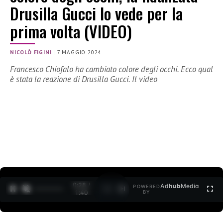
Drusilla Gucci lo vede per la
prima volta (VIDEO)
NICOLÒ FIGINI
|
7 MAGGIO 2024
Francesco Chiofalo ha cambiato colore degli occhi. Ecco qual
è stata la reazione di Drusilla Gucci. Il video
0:29 /
Ad
hub
Media
POWERED
1
/
2
1:40
BY