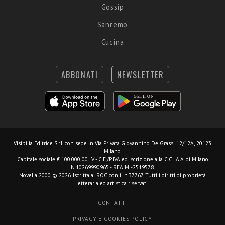
Gossip
Sanremo
Cucina
ABBONATI
NEWSLETTER
Visibilia Editrice S.r.l.
con sede in Via Privata Giovannino De Grassi 12/12A, 20123
Milano.
Capitale sociale € 100.000,00 I.V. - C.F./P.IVA ed iscrizione alla C.C.I.A.A. di Milano
N.10269990965 - REA MI-2519578.
Novella 2000 © 2026. Iscritta al ROC con il n.37767. Tutti i diritti di proprietà
letteraria ed artistica riservati.
CONTATTI
PRIVACY E COOKIES POLICY