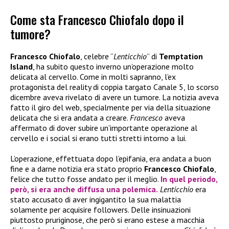
Come sta Francesco Chiofalo dopo il
tumore?
Francesco Chiofalo
, celebre “
Lenticchio
” di
Temptation
Island
, ha subito questo inverno un’operazione molto
delicata al cervello. Come in molti sapranno, l’ex
protagonista del reality di coppia targato Canale 5, lo scorso
dicembre aveva rivelato di avere un tumore. La notizia aveva
fatto il giro del web, specialmente per via della situazione
delicata che si era andata a creare.
Francesco
aveva
affermato di dover subire un’importante operazione al
cervello e i social si erano tutti stretti intorno a lui.
L’operazione, effettuata dopo l’epifania, era andata a buon
fine e a darne notizia era stato proprio
Francesco Chiofalo
,
felice che tutto fosse andato per il meglio.
In quel periodo,
però, si era anche diffusa una polemica.
Lenticchio
era
stato accusato di aver ingigantito la sua malattia
solamente per acquisire followers. Delle insinuazioni
piuttosto pruriginose, che però si erano estese a macchia