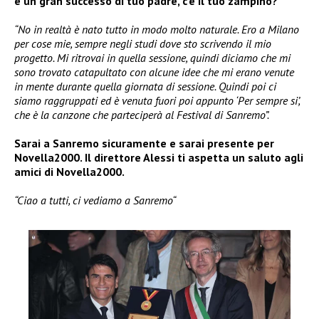
è un gran successo di tuo padre, c’è il tuo zampino?
“No in realtà è nato tutto in modo molto naturale. Ero a Milano
per cose mie, sempre negli studi dove sto scrivendo il mio
progetto. Mi ritrovai in quella sessione, quindi diciamo che mi
sono trovato catapultato con alcune idee che mi erano venute
in mente durante quella giornata di sessione. Quindi poi ci
siamo raggruppati ed è venuta fuori poi appunto ‘Per sempre si’,
che è la canzone che parteciperà al Festival di Sanremo”.
Sarai a Sanremo sicuramente e sarai presente per
Novella2000. Il direttore Alessi ti aspetta un saluto agli
amici di Novella2000.
“Ciao a tutti, ci vediamo a Sanremo“