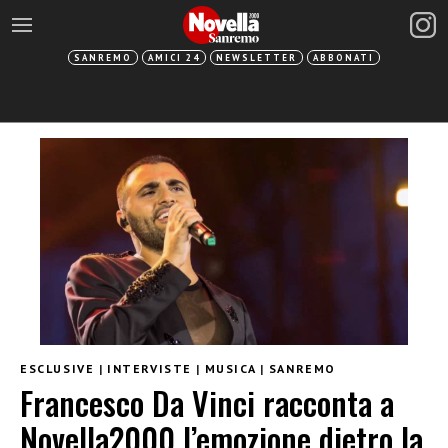
SANREMO
AMICI 24
NEWSLETTER
ABBONATI
ESCLUSIVE
|
INTERVISTE
|
MUSICA
|
SANREMO
Francesco Da Vinci racconta a
Novella2000 l’emozione dietro la