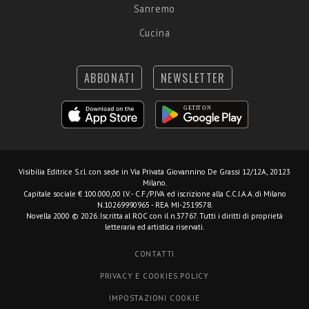
Sanremo
Cucina
ABBONATI
NEWSLETTER
Visibilia Editrice S.r.l.
con sede in Via Privata Giovannino De Grassi 12/12A, 20123
Milano.
Capitale sociale € 100.000,00 I.V. - C.F./P.IVA ed iscrizione alla C.C.I.A.A. di Milano
N.10269990965 - REA MI-2519578.
Novella 2000 © 2026. Iscritta al ROC con il n.37767. Tutti i diritti di proprietà
letteraria ed artistica riservati.
CONTATTI
PRIVACY E COOKIES POLICY
IMPOSTAZIONI COOKIE