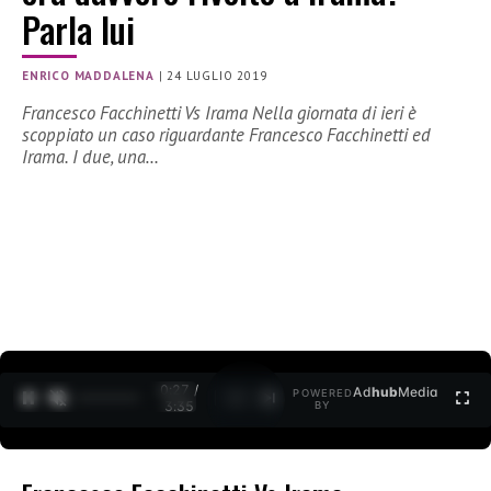
Parla lui
ENRICO MADDALENA
|
24 LUGLIO 2019
Francesco Facchinetti Vs Irama Nella giornata di ieri è
scoppiato un caso riguardante Francesco Facchinetti ed
Irama. I due, una…
0:27 /
Ad
hub
Media
POWERED
1
/
2
3:35
BY