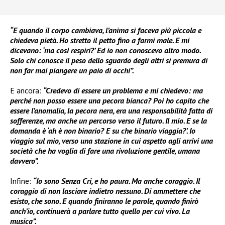
“E quando il corpo cambiava, l’anima si faceva più piccola e
chiedeva pietà. Ho stretto il petto fino a farmi male. E mi
dicevano: ‘ma così respiri?’ Ed io non conoscevo altro modo.
Solo chi conosce il peso dello sguardo degli altri si premura di
non far mai piangere un paio di occhi”.
E ancora:
“Credevo di essere un problema e mi chiedevo: ma
perché non posso essere una pecora bianca? Poi ho capito che
essere l’anomalia, la pecora nera, era una responsabilità fatta di
sofferenze, ma anche un percorso verso il futuro. Il mio. E se la
domanda è ‘ah è non binario? E su che binario viaggia?’. Io
viaggio sul mio, verso una stazione in cui aspetto agli arrivi una
società che ha voglia di fare una rivoluzione gentile, umana
davvero”.
Infine:
“Io sono Senza Cri, e ho paura. Ma anche coraggio. Il
coraggio di non lasciare indietro nessuno. Di ammettere che
esisto, che sono. E quando finiranno le parole, quando finirò
anch’io, continuerà a parlare tutto quello per cui vivo. La
musica”.