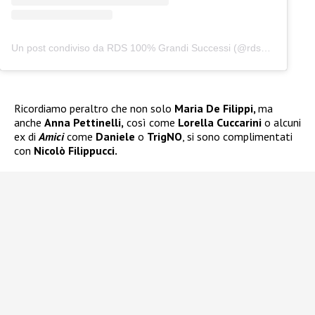
Un post condiviso da RDS 100% Grandi Successi (@rds_official)
Ricordiamo peraltro che non solo
Maria De Filippi,
ma
anche
Anna Pettinelli,
così come
Lorella Cuccarini
o alcuni
ex di
Amici
come
Daniele
o
TrigNO
, si sono complimentati
con
Nicolò Filippucci.