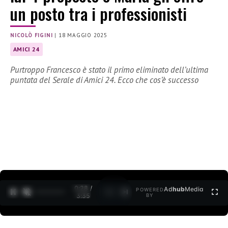
un posto tra i professionisti
NICOLÒ FIGINI
|
18 MAGGIO 2025
AMICI 24
Purtroppo Francesco è stato il primo eliminato dell’ultima
puntata del Serale di Amici 24. Ecco che cos’è successo
0:29 /
Ad
hub
Media
POWERED
1
/
2
3:35
BY