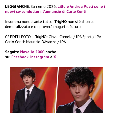
LEGGI ANCHE:
Sanremo 2026
, Lillo e Andrea Pucci sono i
nuovi co-conduttori: l’annuncio di Carlo Conti
Insomma nonostante tutto,
TrigNO
non si è di certo
demoralizzato e ci riproverà magari in futuro.
CREDITI FOTO – TrigNO: Cinzia Camela / IPA Sport / IPA
Carlo Conti: Maurizio D’Avanzo / IPA
Seguite
Novella 2000
anche
su:
Facebook
,
Instagram
e
X
.