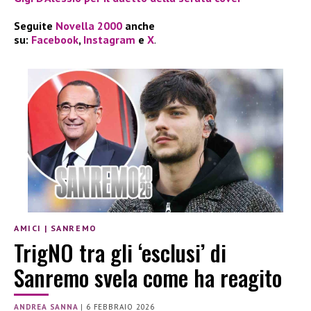
Seguite
Novella 2000
anche
su:
Facebook
,
Instagram
e
X
.
AMICI
|
SANREMO
TrigNO tra gli ‘esclusi’ di
Sanremo svela come ha reagito
ANDREA SANNA
|
6 FEBBRAIO 2026