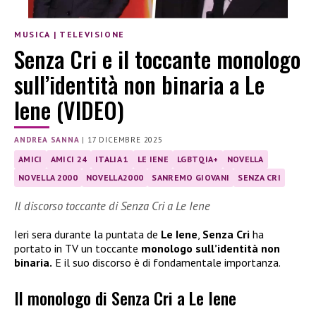
MUSICA
|
TELEVISIONE
Senza Cri e il toccante monologo
sull’identità non binaria a Le
Iene (VIDEO)
ANDREA SANNA
|
17 DICEMBRE 2025
AMICI
AMICI 24
ITALIA 1
LE IENE
LGBTQIA+
NOVELLA
NOVELLA 2000
NOVELLA2000
SANREMO GIOVANI
SENZA CRI
Il discorso toccante di Senza Cri a Le Iene
Ieri sera durante la puntata de
Le Iene
,
Senza Cri
ha
portato in TV un toccante
monologo sull’identità non
binaria.
E il suo discorso è di fondamentale importanza.
Il monologo di Senza Cri a Le Iene