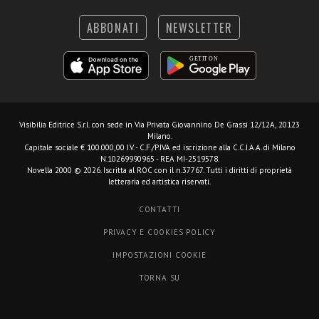
ABBONATI
NEWSLETTER
Visibilia Editrice S.r.l.
con sede in Via Privata Giovannino De Grassi 12/12A, 20123
Milano.
Capitale sociale € 100.000,00 I.V. - C.F./P.IVA ed iscrizione alla C.C.I.A.A. di Milano
N.10269990965 - REA MI-2519578.
Novella 2000 © 2026. Iscritta al ROC con il n.37767. Tutti i diritti di proprietà
letteraria ed artistica riservati.
CONTATTI
PRIVACY E COOKIES POLICY
IMPOSTAZIONI COOKIE
TORNA SU