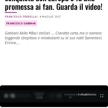
promessa ai fan. Guarda il video!
FRANCESCO FREDELLA
|
4 MAGGIO 2017
FRANCESCO GABBANI
Gabbani Abito #Baci stellari …. Cravatta corta, ma si narrano
leggende strepitose e mirabolanti su le sue notti Sanremesi.
Evviva.…
0:28 /
Ad
hub
Media
POWERED
1
/
2
3:35
BY