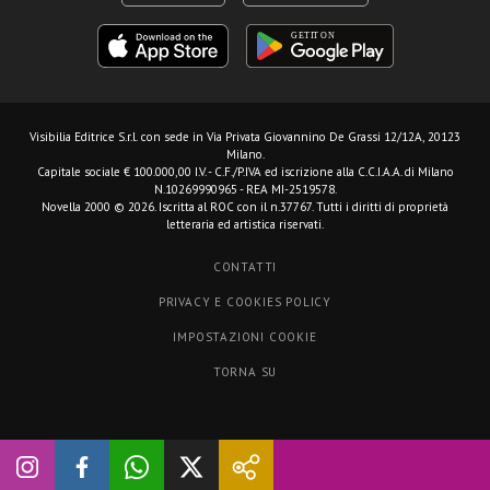
Visibilia Editrice S.r.l.
con sede in Via Privata Giovannino De Grassi 12/12A, 20123
Milano.
Capitale sociale € 100.000,00 I.V. - C.F./P.IVA ed iscrizione alla C.C.I.A.A. di Milano
N.10269990965 - REA MI-2519578.
Novella 2000 © 2026. Iscritta al ROC con il n.37767. Tutti i diritti di proprietà
letteraria ed artistica riservati.
CONTATTI
PRIVACY E COOKIES POLICY
IMPOSTAZIONI COOKIE
TORNA SU