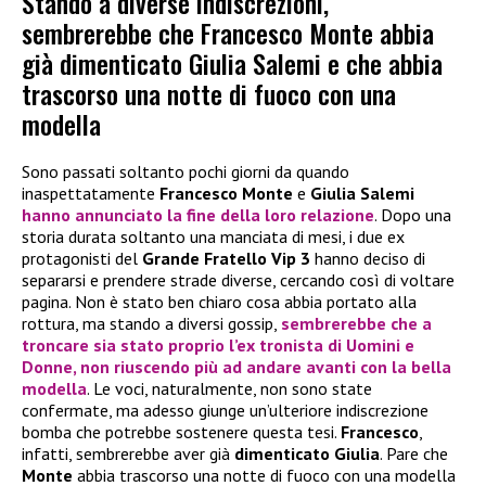
Stando a diverse indiscrezioni,
sembrerebbe che Francesco Monte abbia
già dimenticato Giulia Salemi e che abbia
trascorso una notte di fuoco con una
modella
Sono passati soltanto pochi giorni da quando
inaspettatamente
Francesco Monte
e
Giulia Salemi
hanno annunciato la fine della loro relazione
. Dopo una
storia durata soltanto una manciata di mesi, i due ex
protagonisti del
Grande Fratello Vip 3
hanno deciso di
separarsi e prendere strade diverse, cercando così di voltare
pagina. Non è stato ben chiaro cosa abbia portato alla
rottura, ma stando a diversi gossip,
sembrerebbe che a
troncare sia stato proprio l’ex tronista di
Uomini e
Donne
, non riuscendo più ad andare avanti con la bella
modella
. Le voci, naturalmente, non sono state
confermate, ma adesso giunge un’ulteriore indiscrezione
bomba che potrebbe sostenere questa tesi.
Francesco
,
infatti, sembrerebbe aver già
dimenticato Giulia
. Pare che
Monte
abbia trascorso una notte di fuoco con una modella