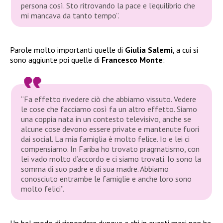
persona così. Sto ritrovando la pace e l’equilibrio che
mi mancava da tanto tempo”.
Parole molto importanti quelle di
Giulia Salemi
, a cui si
sono aggiunte poi quelle di
Francesco Monte
:
“Fa effetto rivedere ciò che abbiamo vissuto. Vedere
le cose che facciamo così fa un altro effetto. Siamo
una coppia nata in un contesto televisivo, anche se
alcune cose devono essere private e mantenute fuori
dai social. La mia famiglia è molto felice. Io e lei ci
compensiamo. In Fariba ho trovato pragmatismo, con
lei vado molto d’accordo e ci siamo trovati. Io sono la
somma di suo padre e di sua madre. Abbiamo
conosciuto entrambe le famiglie e anche loro sono
molto felici”.
Un bel modo di rispondere dunque a chi in questi mesi non ha