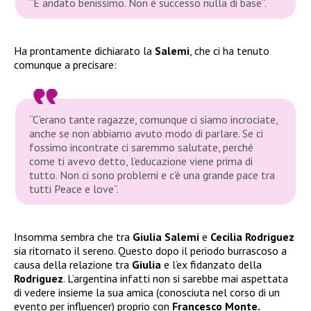
“È andato benissimo. Non è successo nulla di base”.
Ha prontamente dichiarato la
Salemi
, che ci ha tenuto
comunque a precisare:
“C’erano tante ragazze, comunque ci siamo incrociate,
anche se non abbiamo avuto modo di parlare. Se ci
fossimo incontrate ci saremmo salutate, perché
come ti avevo detto, l’educazione viene prima di
tutto. Non ci sono problemi e c’è una grande pace tra
tutti Peace e love”
.
Insomma sembra che tra
Giulia Salemi
e
Cecilia Rodriguez
sia ritornato il sereno. Questo dopo il periodo burrascoso a
causa della relazione tra
Giulia
e l’ex fidanzato della
Rodriguez
. L’argentina infatti non si sarebbe mai aspettata
di vedere insieme la sua amica (conosciuta nel corso di un
evento per influencer) proprio con
Francesco Monte.