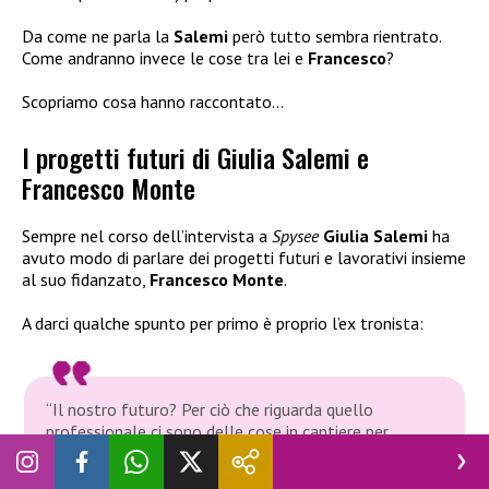
Da come ne parla la
Salemi
però tutto sembra rientrato.
Come andranno invece le cose tra lei e
Francesco
?
Scopriamo cosa hanno raccontato…
I progetti futuri di Giulia Salemi e
Francesco Monte
Sempre nel corso dell’intervista a
Spysee
Giulia Salemi
ha
avuto modo di parlare dei progetti futuri e lavorativi insieme
al suo fidanzato,
Francesco Monte
.
A darci qualche spunto per primo è proprio l’ex tronista:
“Il nostro futuro? Per ciò che riguarda quello
professionale ci sono delle cose in cantiere per
estate-autunno, però per il momento stiamo
aspettando perché qui devi stare un attimino attento