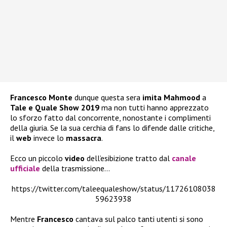
Francesco Monte
dunque questa sera
imita
Mahmood
a
Tale e Quale Show 2019
ma non tutti hanno apprezzato
lo sforzo fatto dal concorrente, nonostante i complimenti
della giuria. Se la sua cerchia di fans lo difende dalle critiche,
il
web
invece lo
massacra
.
Ecco un piccolo
video
dell’esibizione tratto dal
canale
ufficiale
della trasmissione…
https://twitter.com/taleequaleshow/status/11726108038
59623938
Mentre
Francesco
cantava sul palco tanti utenti si sono