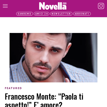
SANREMO
AMICI 24
NEWSLETTER
ABBONATI
FEATURED
Francesco Monte: “Paola ti
aspetto!” E’ amore?